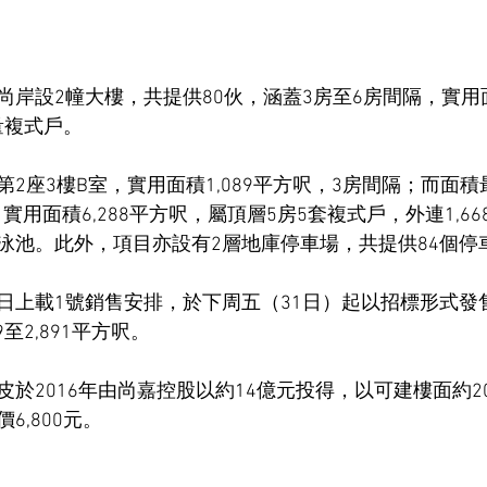
岸設2幢大樓，共提供80伙，涵蓋3房至6房間隔，實用面積
少量複式戶。
2座3樓B室，實用面積1,089平方呎，3房間隔；而面
，實用面積6,288平方呎，屬頂層5房5套複式戶，外連1,6
泳池。此外，項目亦設有2層地庫停車場，共提供84個停
日上載1號銷售安排，於下周五（31日）起以招標形式發
至2,891平方呎。
於2016年由尚嘉控股以約14億元投得，以可建樓面約20
6,800元。