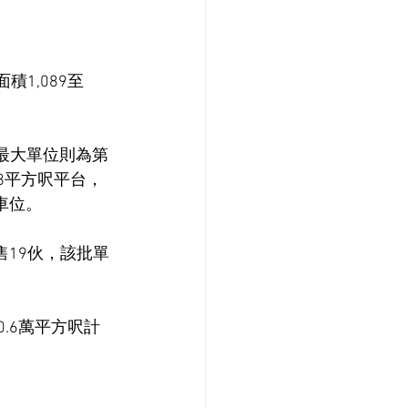
1,089至
積最大單位則為第
68平方呎平台，
車位。
售19伙，該批單
.6萬平方呎計