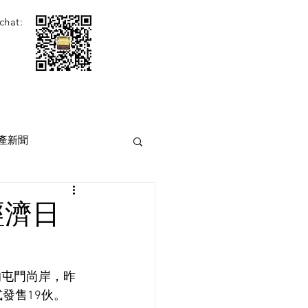
chat:
產新聞
經濟日
的屯門尚岸，昨
發售19伙。