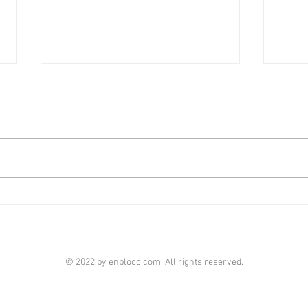
啟德澐璟4房大宅融合古今美
荃灣
學 [香港經濟日報] 2026-08-07
經濟日
由華潤置地（海外）及保利置業合
全‧
作的啟德澐璟，項目已經入伙，發
華懋
展商打造全新現樓海景4房示範單
成，
位，設計師以「Timeless Craft永
單位
恆工藝」為題，以傳統匠藝融合古
呎，
典與現代美學，締造別具一格的雋
住客
雅居停。 現樓示範單位設於澐璟
影室
第2座28樓A室，實用面積1,909平
苑基
© 2022 by enblocc.com. All rights reserved.
方呎，屬於4房雙套房間隔。單位
市、
附設私人獨立電梯大堂，倍添私隱
等，
度。玄關位置特選定制的馬賽克圖
連接