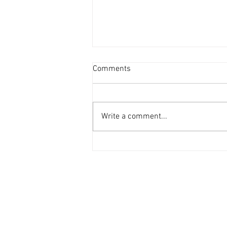
投資者提早收割 [香港經濟日
Comments
報] 2026-08-07
二手住宅市場由今年6月開始步入
整固期，交投急挫，業主持價強硬
Write a comment...
之下，樓價輕微回落，惟市場仍有
短炒成交，莫非投資者看淡後市、
現階段見仍有得賺就先行套現離
場？ 從各主要代理行按周進行成
交統計來看，利嘉閣50指標屋
苑，由今年1月至5月，期間按周
成交量均達100宗以上（除2月16
日當周因正值農曆新年僅錄53宗
外），最高紀錄為1月份最後1星