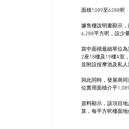
面積1089至6288呎
據售樓說明書顯示，尚
6,288平方呎，設
當中面積最細單位為第
2座18樓及19樓A室
並附設按摩池及私人
與此同時，發展商同
位實用面積介乎1,089
資料顯示，該項目地皮
算，每平方呎樓面地價