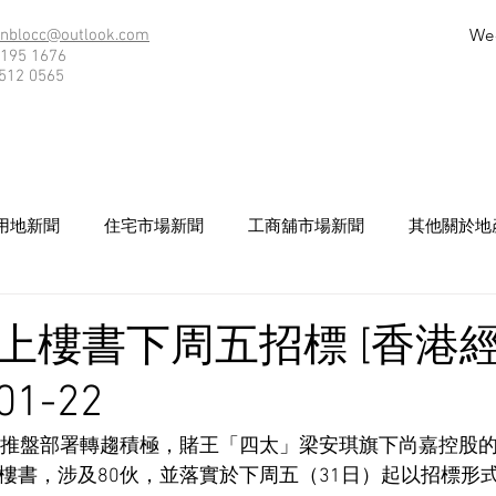
We
nblocc@outlook.com
195 1676
512 0565
用地新聞
住宅市場新聞
工商舖市場新聞
其他關於地
上樓書下周五招標 [香港
01-22
展商推盤部署轉趨積極，賭王「四太」梁安琪旗下尚嘉控股
樓書，涉及80伙，並落實於下周五（31日）起以招標形式