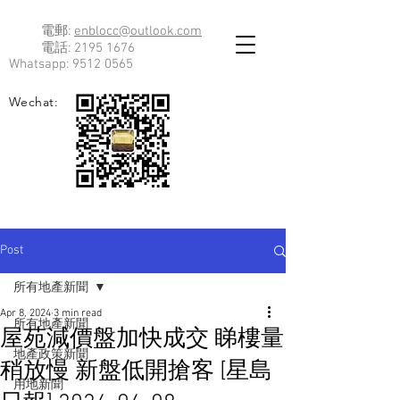
電郵:
enblocc@outlook.com
電話:
2195 1676
Whatsapp:
9512 0565
Wechat:
Post
所有地產新聞
Apr 8, 2024
3 min read
所有地產新聞
屋苑減價盤加快成交 睇樓量
地產政策新聞
稍放慢 新盤低開搶客 [星島
用地新聞