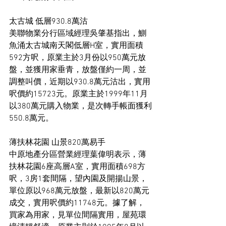
太古城 低層930.8萬沽
美聯物業分行區域經理吳肇基指出，鰂
魚涌太古城南天閣低層H室，實用面積
592方呎，原業主於3月份以950萬元放
盤，並獲用家垂青，放盤僅約一周，並
調整叫價，近期以930.8萬元沽出，實用
呎價約15723元。原業主於1999年11月
以380萬元購入物業，是次轉手帳面獲利
550.8萬元。
薄扶林花園 山景820萬易手
中原地產分區營業經理葉偉明表示，薄
扶林花園6座高層A室，實用面積698方
呎，3房1套間隔，望內園及開揚山景，
單位原以968萬元放盤，最新以820萬元
成交，實用呎價約11748元。據了解，
買家為用家，見單位間隔實用，屋苑環