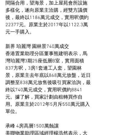
間隔合用，望海景，加上屋苑會所設施
多樣化，遂向原業主洽購，經雙方議價
後，最終以1186萬元成交，實用呎價約
22377元。原業主於2017年以1122.3萬
元一手購入。
新界 珀麗灣 園林景740萬成交
香港置業助理分區董事熊建明表示，馬
灣珀麗灣3期25座低層B室，實用面積
837方呎，3房1套連工人套，望園林
景，原業主去年底以868萬元放盤，近日
調整至838萬元放售後吸引買家洽詢，最
終以740萬元成交，實用呎價約8841
元。據了解，買家計劃由租轉買作自
用。原業主於2012年5月斥550萬元購入
單位。
承峰 4房高層1500萬蝕讓
美聯物業助理區域經理楊浩然表示，大