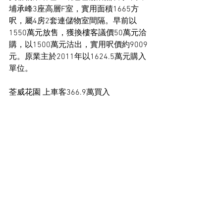
埔承峰3座高層F室，實用面積1665方
呎，屬4房2套連儲物室間隔。早前以
1550萬元放售，獲換樓客議價50萬元洽
購，以1500萬元沽出，實用呎價約9009
元。原業主於2011年以1624.5萬元購入
單位。
荃威花園 上車客366.9萬買入
中原地產副分區營業經理余仲平指出，
荃灣荃威花園J座高層6室，實用面積480
方呎，2房間隔，叫價395萬元放售，最
終減價28.1萬元，以366.9萬元沽出，實
用呎價約7644元。據悉，買家為上車
客，鍾情放盤間隔實用，享荃灣市景，
睇樓即日決定承接。原業主於1988年3
月以41萬元購入單位。
住宅市場新聞