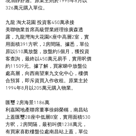
境清靜舒適。原業主則於1995年8月以
326萬元購入單位。
九龍 淘大花園 投資客450萬承接
美聯物業首席高級營業經理徐廣森透
露，九龍灣淘大花園K座中高層2室，實
用面積391方呎，2房間隔。據悉，單位
原以510萬放盤，放盤約5個月，獲投資
客查詢，最終以450萬元易手，實用呎價
約11509元。據了解，買家睇中放盤位
處高層，向西南望東九文化中心，樓價
合預算，即斥資買入作收租。原業主於
1994年8月以205萬元購入物業。
匯璽 2房海景1186萬
利嘉閣地產聯席董事徐錦榮稱，南昌站
上蓋匯璽2B座中低層B室，實用面積530
方呎，2房間隔，最初叫價1238萬元，
有買家喜歡樓盤位處南昌站上蓋，單位