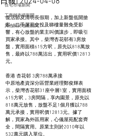
日報] 2024-04-08
住宅市場新聞
工商舖市場新聞
復活節及清明長假期，加上新盤低開搶
客，二手屋苑交投及睇樓量難免受影
其他關於地產新聞
響，有心放盤的業主叫價讓步，即吸引
買家承接。其中，柴灣杏花邨有3房放
盤，實用面積615方呎，原先以818萬放
售，最終以788萬沽出，實用呎價12813
元。
香港 杏花邨 3房788萬承接
中原地產資深分區營業經理鄭俊輝表
示，柴灣杏花邨31座中層1室，實用面積
615方呎，3房間隔，享內園景，原先以
818萬元放售，放盤不足1個月獲以788
萬元承接，實用呎價12813元。據了
解，買家為外區用家，心儀屋苑配套齊
全，間隔實用。原業主則於2010年以
532萬元購入單位。