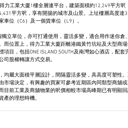
得力工業大廈1樓全層連平台，建築面積約12,249平方
,431平方呎，享有開揚的城市及山景。上址樓層高度達3
家車位（C6）及一個貨車位（L9）。
個獨立單位，亦可打通使用，靈活多變，適合用作迷你倉
。而位置上，得力工業大廈距離港鐵黃竹坑站及大型商場
項目，包括ONE ISLAND SOUTH及南灣如心酒店，配
公司股權轉讓方式交易。
，均屬大面積平層設計，間隔靈活多變，具高度可塑性。
由市場決定，有興趣的買家可參考近期區內同類型商舖或
而目前工業及商舖物業的呎價相較市場高峰期已有明顯回
資產的理想時機。