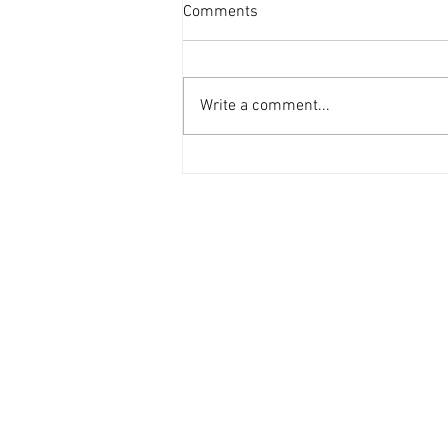
咖啡店租務升溫民生區成新戰
Comments
場 [香港經濟日報] 2026-08-04
咖啡文化在香港早已扎根，港人對
咖啡需求龐大。咖啡店租務交投持
Write a comment...
續活躍，本地咖啡店轉攻租金較吸
引的民生區地舖，近期市場錄得多
宗咖啡店相關租務成交，平均呎租
介乎88至117元。 市場消息透
露，灣仔莊士敦道35至45號地舖
1A號舖，面積約1,456平方呎，續
租月租為17萬元，呎租約117元。
該舖位位處灣仔核心地段，鄰近商
業大廈及住宅群，人流暢旺。據過
往資料了解，該舖位一直由咖啡店
租用。 咖啡店月租5.5萬