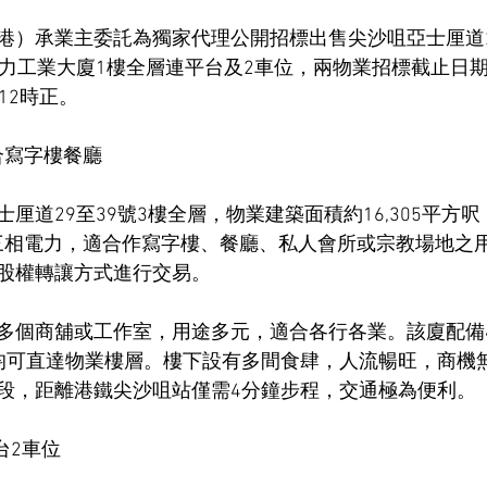
港）承業主委託為獨家代理公開招標出售尖沙咀亞士厘道2
力工業大廈1樓全層連平台及2車位，兩物業招標截止日期為
12時正。
 合寫字樓餐廳
厘道29至39號3樓全層，物業建築面積約16,305平方呎
的三相電力，適合作寫字樓、餐廳、私人會所或宗教場地之
股權轉讓方式進行交易。
多個商舖或工作室，用途多元，適合各行各業。該廈配備
均可直達物業樓層。樓下設有多間食肆，人流暢旺，商機
段，距離港鐵尖沙咀站僅需4分鐘步程，交通極為便利。
台2車位