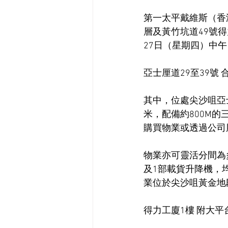
第一太平戴維斯（香
層及黃竹坑道49號得
27日（星期四）中午
亞士厘道29至39號
其中，位處尖沙咀亞士
米，配備約800M
購買物業或透過公司
物業亦可靈活分間為
及1部載貨升降機，
業位於尖沙咀黃金地
得力工廈1樓 附大平