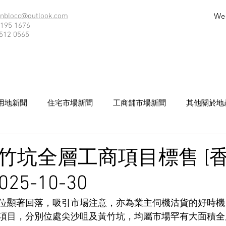
We
nblocc@outlook.com
195 1676
512 0565
用地新聞
住宅市場新聞
工商舖市場新聞
其他關於地
竹坑全層工商項目標售 [
25-10-30
位顯著回落，吸引市場注意，亦為業主伺機沽貨的好時機
項目，分別位處尖沙咀及黃竹坑，均屬市場罕有大面積全