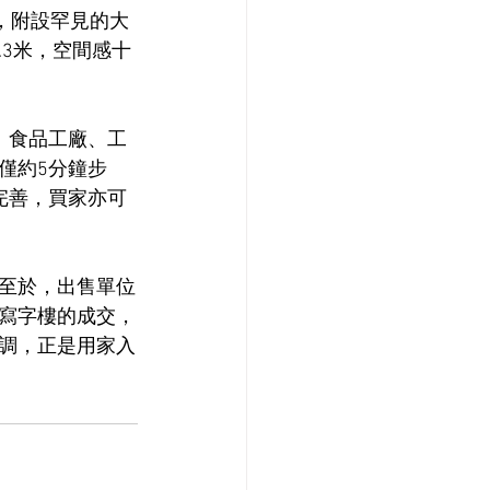
呎，附設罕見的大
.3米，空間感十
、食品工廠、工
僅約5分鐘步
套完善，買家亦可
至於，出售單位
寫字樓的成交，
調，正是用家入