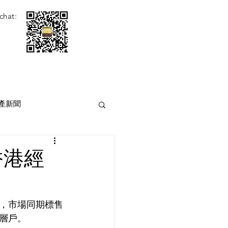
chat:
產新聞
香港經
，市場同期標售
層戶。