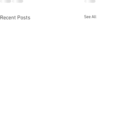
See All
Recent Posts
啟德澐璟4房大宅融合古今
荃灣全‧城滙高層
美學 [香港經濟日報] 2026-
港經濟日報] 2026