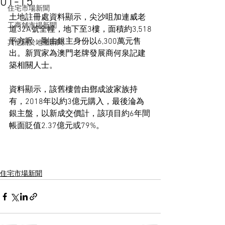
01-15
住宅市場新聞
土地註冊處資料顯示，尖沙咀加連威老
工商舖市場新聞
道32A號全幢，地下至3樓，面積約3,518
平方呎，剛由銀主身份以6,300萬元售
其他關於地產新聞
出。新買家為澳門老牌發展商何泉記建
築相關人士。
資料顯示，該舊樓曾由鄧成波家族持
有，2018年以約3億元購入，最後淪為
銀主盤，以新成交價計，該項目約6年間
帳面貶值2.37億元或79%。
住宅市場新聞