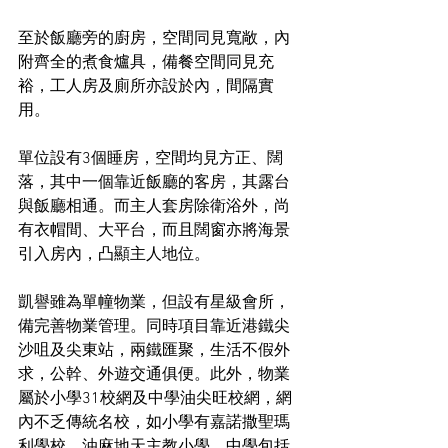
至於飯廳旁的廚房，空間同見寬敞，內
附齊全的煮食爐具，備餐空間同見充
裕，工人房及廁所亦設於內，間隔實
用。
單位設有3個睡房，空間均見方正、闊
落，其中一個靠近飯廳的客房，其露台
與飯廳相通。而主人套房除衛浴外，尚
有衣帽間、大平台，而且闊窗亦將海景
引入房內，凸顯主人地位。
凱譽雖為單幢物業，但設有星級會所，
備完善物業管理。同時項目靠近港鐵尖
沙咀及尖東站，兩鐵匯聚，生活不假外
求，公幹、外遊交通俱便。此外，物業
屬於小學31校網及中學油尖旺校網，網
內不乏傳統名校，如小學有嘉諾撒聖瑪
利學校、油麻地天主教小學，中學包括