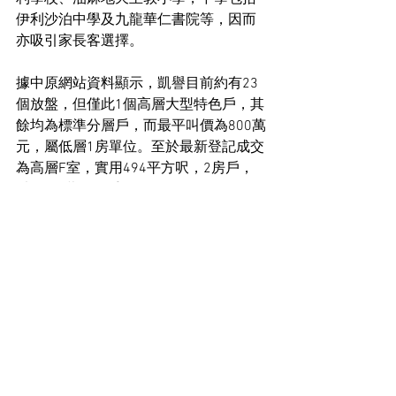
伊利沙泊中學及九龍華仁書院等，因而
亦吸引家長客選擇。
據中原網站資料顯示，凱譽目前約有23
個放盤，但僅此1個高層大型特色戶，其
餘均為標準分層戶，而最平叫價為800萬
元，屬低層1房單位。至於最新登記成交
為高層F室，實用494平方呎，2房戶，
以1,246萬元易手，呎價25,223元。
住宅市場新聞
See All
Recent Posts