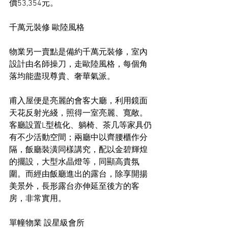
價53,354元。
千萬元裝修 歐陸風格
物業另一賣點是備約千萬元裝修，室內
設計由名師操刀，走歐陸風格，每個角
落均能盡現尊貴、奢華氣派。
甫入屋便是亮麗的會客大廳，利用鏡面
天花反射光綫，照得一室亮麗、寬敞。
客廳設置L型梳化、躺椅、茶几等家具仍
有不少活動空間；兩廳中以齊腰櫃作分
隔，飯廳裝潢同樣講究，配以金碧輝煌
的擺設，大型水晶燈等，同顯高貴氛
圍。而經由飯廳進出的露台，除享開揚
美景外，長形露台亦伸延至後方的客
房，非常實用。
單幢物業 設星級會所