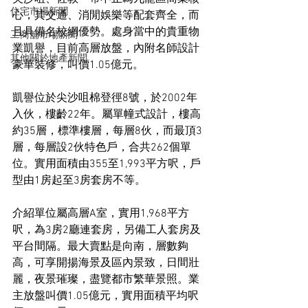
住宅市場新聞
心，其交通、消閒娛樂等配套齊全，而
且具備名校網優勢。處身當中的貴重物
工商舖市場新聞
業凱譽，目前高層放盤，內附名師設計
其他關於地產新聞
豪華裝修，叫價1.05億元。
凱譽位於尖沙咀棉登徑8號，於2002年
入伙，樓齡22年。屬單幢式設計，樓高
約35層，標準樓層，每層8伙，而最頂3
層，每層設2伙特色戶，合共262個單
位。實用面積由355至1,993平方呎，戶
型由1房起至3房套房不等。
介紹單位屬高層A室，實用1,968平方
呎，為3房2廳連套房，另備工人套房及
平台間隔。最大賣點是向南，層數夠
高，可享開揚海景及區內景致，日間壯
麗，夜景璀璨，盡覽都市繁華景照。業
主放盤叫價1.05億元，實用面積平均呎