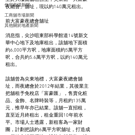
住宅市場新聞
夜總會」舖址，現以約140萬元租出。
工商舖市場新聞
前大富豪夜總會舖址
其他關於地產新聞
消息指，尖沙咀東部科學館道14號新文
華中心地下及地庫租出，該舖地下面積
約6,000平方呎，地庫面積約5萬平方
呎，合共約5.6萬平方呎，以約140萬元
租出。
該舖曾為尖東地標，大富豪夜總會舖
址，而夜總會於2012年結業，其後業主
把舖租予免稅店「富豪匯」，售賣化粧
品、金飾、名牌時裝等，月租約135萬
元，惟早年亦已結業。該舖一直招租，
直至近月終租出，租金重回10年前水
平。市場人士透露，新租客為一家財
團，計劃把該約6萬平方呎舖址，打造成