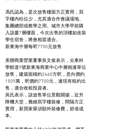
馮氏認為，是次放售樓面方正實用，寫
字樓內柱位少，尤其適合作會議場地、
集團總部或教學之用。城市大學早前購
入該廈7層樓面，今次出售的頂樓如改裝
學生宿舍，將會相當適合。
新東海中層每呎7700元放售
美聯商業營業董事吳文俊表示，尖東科
學館道9號新東海商業中心中層相連單位
放售，建築面積約2460方呎，意向價約
1509萬，呎價約7700元，連現有租約出
售，適合收租投資者。
吳氏表示，該放售單位景觀開揚，近升
降機大堂，雅緻寫字樓裝修，間隔方正
實用，新買家毋須額外裝修費，節省成
本。