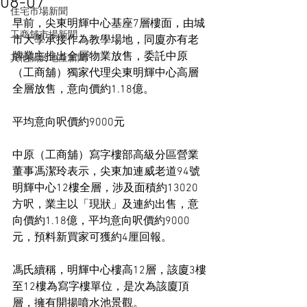
08-07
住宅市場新聞
早前，尖東明輝中心基座7層樓面，由城
工商舖市場新聞
市大學承接作為教學場地，同廈亦有老
牌業主推出全層物業放售，委託中原
其他關於地產新聞
（工商舖）獨家代理尖東明輝中心高層
全層放售，意向價約1.18億。
平均意向呎價約9000元
中原（工商舖）寫字樓部高級分區營業
董事馮潔玲表示，尖東加連威老道94號
明輝中心12樓全層，涉及面積約13020
方呎，業主以「現狀」及連約出售，意
向價約1.18億，平均意向呎價約9000
元，預料新買家可獲約4厘回報。
馮氏續稱，明輝中心樓高12層，該廈3樓
至12樓為寫字樓單位，是次為該廈頂
層，擁有開揚噴水池景觀。