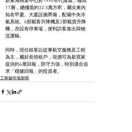
新東海商業中心於1990年代落成，樓高
17層，總樓面約32.5萬方呎，屬尖東內
知名甲廈。大廈設施齊備，配備中央冷
氣系統、6部載客升降機及2部載貨升降
機，亦設有停車場，便利訪客進出與物
流運輸。
同時，現任租客以從事航空服務及工程
為主，屬於長情租戶，現價可為新買家
提供約4厘回報，防守力強，特別適合追
求「穩健回報」的投資者。
工商舖市場新聞
See All
Recent Posts