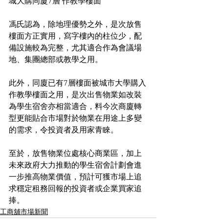
城大購同廈7層 作教學樓面
馮氏認為，除地理優勢之外，是次放售
樓面方正實用，寫字樓內的柱位少，配
備設施較為完整，尤其適合作為會議場
地、集團總部或教學之用。
此外，同廈已有7層樓面被城市大學購入
作教學樓面之用，是次出售物業如改裝
為學生宿舍亦相當適合，料今次商廈轉
型更能貼合市場對於物業在用途上多變
的需求，令投資者及用家青睞。
至於，放售物業位處核心商業區，加上
未來政府大力推動的學生宿舍計劃會進
一步推高物業價值，預計可獲市場上追
求穩定租務回報的投資者或企業買家追
捧。
工商舖市場新聞