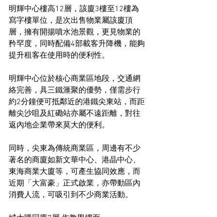
明輝中心樓高12層，該廈3樓至12樓為
寫字樓單位，是次出售物業屬該廈頂
層，擁有開揚噴水池景觀，更見物業的
矜罕度，同時配備4部載客升降機，能夠
提升租客在使用時的便利性。
明輝中心位於核心商業區地段，交通網
絡完善，具三鐵滙聚的優勢，僅需步行
約2分鐘便可抵鄰近的港鐵尖東站，而距
離尖沙咀及紅磡站亦屬不遠距離，對往
返內地企業帶來莫大的便利。
同時，尖東為傳統商業區，周邊有不少
著名的商廈如新文華中心、港晶中心、
東海商業大廈等，可產生協同效應，而
近期「大富豪」正式啟業，亦帶動區內
消費人流，可吸引到不少商業活動。