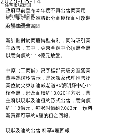
2025-08-14
住宅市場新聞
政府早前宣布本年度不再出售商業用
工商舖市場新聞
地，並計劃批准將部分商廈樓面可改裝
為學生宿舍。
其他關於地產新聞
新計劃對於商廈轉型有利，同時吸引業
主放售，其中，尖東明輝中心頂層全層
以意向價約1.18億元放盤。
中原（工商舖）寫字樓部高級分區營業
董事馮潔玲表示，是次獨家代理推售物
業位於尖東加連威老道94號明輝中心12
樓全層，涉及面積約13,020平方呎，業
主將以現狀及連租約形式出售，意向價
約1.18億元，每呎叫價約9,063元，預料
新買家可享約4厘的租金回報。
現狀及連約出售 料享4厘回報