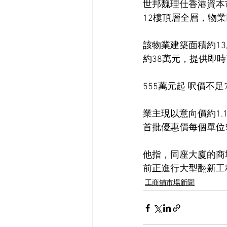
世邦魏理仕香港資本
12樓頂層全層，物
該物業建築面積約13
約38萬元，提供即
555萬元起 呎價不足
業主現以意向價約1.
首批優惠價每個單位5
他指，同座大廈的商場
前正進行大型翻新工
工商舖市場新聞