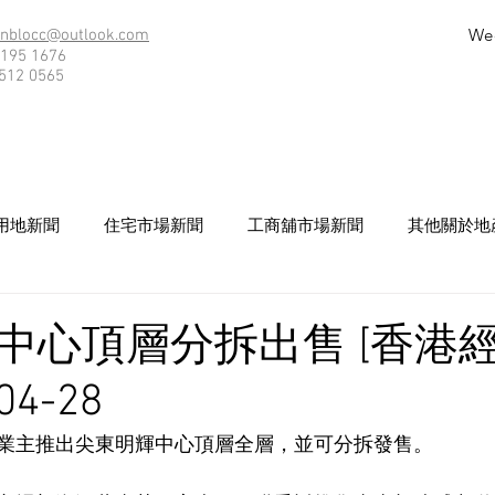
We
nblocc@outlook.com
195 1676
512 0565
用地新聞
住宅市場新聞
工商舖市場新聞
其他關於地
中心頂層分拆出售 [香港
04-28
業主推出尖東明輝中心頂層全層，並可分拆發售。