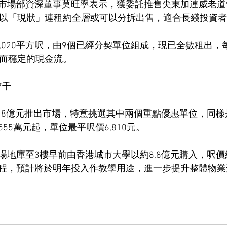
市場部資深董事莫旺寧表示，獲委託推售尖東加連威老道
業以「現狀」連租約全層或可以分拆出售，適合長綫投資
,020平方呎，由9個已經分契單位組成，現已全數租出，
時而穩定的現金流。
7千
18億元推出市場，特意挑選其中兩個重點優惠單位，同樣是
55萬元起，單位最平呎價6,810元。
地庫至3樓早前由香港城市大學以約8.8億元購入，呎價約9
程，預計將於明年投入作教學用途，進一步提升整體物業