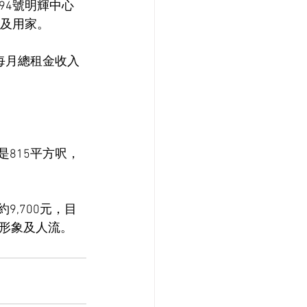
94號明輝中心
者及用家。
每月總租金收入
815平方呎，
,700元，目
形象及人流。