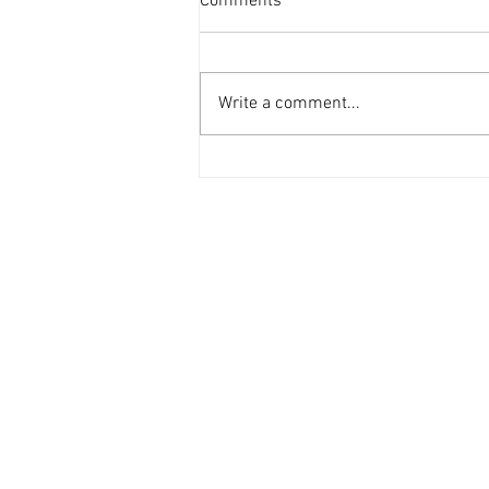
Comments
[香港經濟日報] 2026-08-06
受惠於啟德新區變天，新蒲崗在配
套上亦更為便捷，現有業主放售善
Write a comment...
美工業大廈逾4,000平方呎單位，
每呎叫價不足7,000元。 利嘉閣
（工商舖）地產商業部/商舖部及
投資部聯席董事許建方表示，獲業
主委託獨家代理為新蒲崗大有街
31號善美工業大廈低層2室，建築
面積約4,137平方呎，業主意向售
價約2,800萬元，每平方呎叫價約
6,768元。 備獨立冷氣 適合倉儲分
銷 上述單位間隔方正，空間使用
彈性高，並設有獨