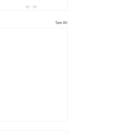
See All
灣全幢銀主商廈3.7億沽呎