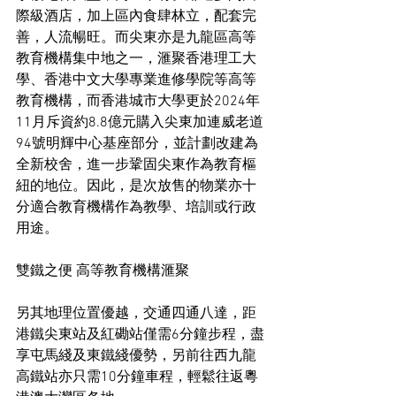
際級酒店，加上區內食肆林立，配套完
善，人流暢旺。而尖東亦是九龍區高等
教育機構集中地之一，滙聚香港理工大
學、香港中文大學專業進修學院等高等
教育機構，而香港城市大學更於2024年
11月斥資約8.8億元購入尖東加連威老道
94號明輝中心基座部分，並計劃改建為
全新校舍，進一步鞏固尖東作為教育樞
紐的地位。因此，是次放售的物業亦十
分適合教育機構作為教學、培訓或行政
用途。
雙鐵之便 高等教育機構滙聚
另其地理位置優越，交通四通八達，距
港鐵尖東站及紅磡站僅需6分鐘步程，盡
享屯馬綫及東鐵綫優勢，另前往西九龍
高鐵站亦只需10分鐘車程，輕鬆往返粵