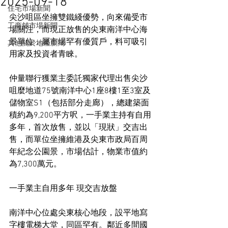
2025-09-18
住宅市場新聞
尖沙咀區坐擁雙鐵綫優勢，向來備受市
工商舖市場新聞
場關注，而現正放售的尖東南洋中心海
景單位，屬市場罕有優質戶，料可吸引
其他關於地產新聞
用家及投資者青睞。
仲量聯行獲業主委託獨家代理出售尖沙
咀麼地道75號南洋中心1座8樓1至3室及
儲物室S1（包括部分走廊），總建築面
積約為9,200平方呎，一手業主持有自用
多年，首次放售，並以「現狀」交吉出
售，而單位坐擁維港及尖東市政局百周
年紀念公園景，市場估計，物業市值約
為7,300萬元。
一手業主自用多年 現交吉放盤
南洋中心位處尖東核心地段，設平地寫
字樓電梯大堂，同區罕有。鄰近多間國