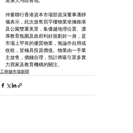
港澳大灣區各地。
仲量聯行香港資本市場部資深董事潘靜
儀表示，此次放售寫字樓物業坐擁維港
及公園雙重美景，集優越地理位置、濃
厚教育氛圍及政府利好規劃於一身，是
市場上罕有的優質物業，無論作自用或
收租，皆極具投資價值。物業由一手業
主放售，價錢合理，預計將吸引眾多實
力買家及教育機構的關注。
工商舖市場新聞
See All
Recent Posts