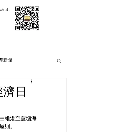
chat:
產新聞
經濟日
由維港至藍塘海
屋則。