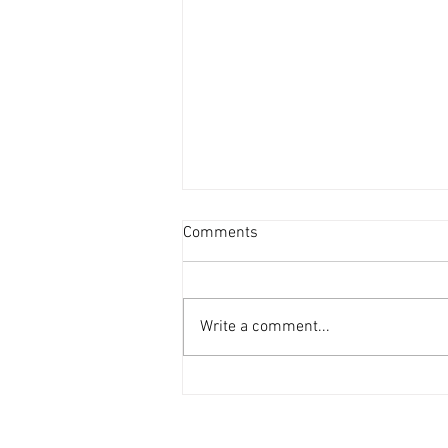
投資者提早收割 [香港經濟日
Comments
報] 2026-08-07
二手住宅市場由今年6月開始步入
整固期，交投急挫，業主持價強硬
Write a comment...
之下，樓價輕微回落，惟市場仍有
短炒成交，莫非投資者看淡後市、
現階段見仍有得賺就先行套現離
場？ 從各主要代理行按周進行成
交統計來看，利嘉閣50指標屋