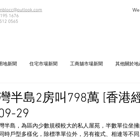
We
nblocc@outlook.com
195 1676
512 0565
用地新聞
住宅市場新聞
工商舖市場新聞
其他關於地
灣半島2房叫798萬 [香港
09-29
灣半島，為區內少數規模較大的私人屋苑，半數單位坐擁
同時戶型多樣化，除標準單位外，另有複式、相連等不同