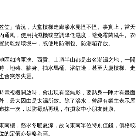
笠笠」情況，大堂樓梯走廊滲水見怪不怪。事實上，當天
內通風，使用抽濕機或空調降低濕度，避免霉菌滋生。衣
置於乾燥環境中，或使用防潮包、防潮箱存放。
地區如將軍澳、西貢、山頂半山都是出名潮濕之地，一間
時，地磚、牆身、抽水馬桶、浴缸邊，甚至大廈樓梯、走
也會突然失靈。
時電視機開啟時，會出現有聲無影，要熱身一陣才有畫面
外，最大因由是太濕所致。除了滲水，曾經有業主表示屋
布抹一次，以防霉點再現，有損家中小朋友健康。
東南樓，務求冬暖夏涼，故向東南單位特別值錢，價格較
位的定價亦是略為高。