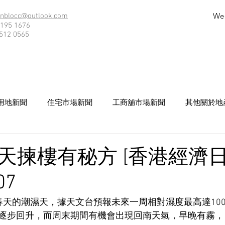
We
nblocc@outlook.com
195 1676
512 0565
用地新聞
住宅市場新聞
工商舖市場新聞
其他關於地
天揀樓有秘方 [香港經濟日
07
春天的潮濕天，據天文台預報未來一周相對濕度最高達10
逐步回升，而周末期間有機會出現回南天氣，早晚有霧，