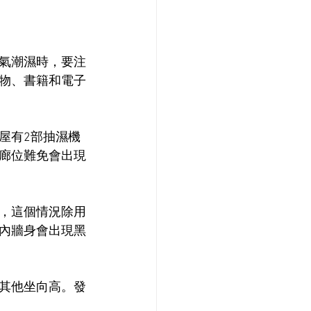
氣潮濕時，要注
物、書籍和電子
屋有2部抽濕機
廊位難免會出現
，這個情況除用
內牆身會出現黑
其他坐向高。發