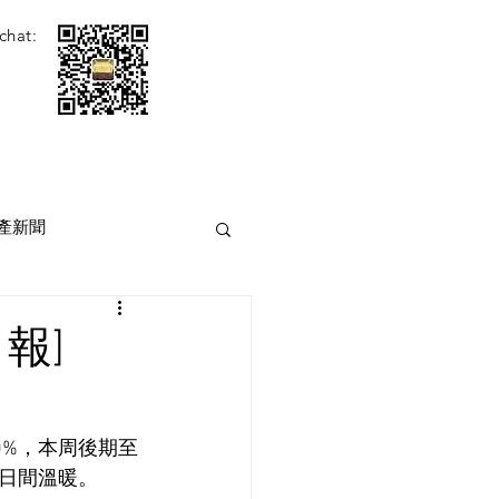
chat:
產新聞
報]
0%，本周後期至
日間溫暖。