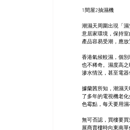
1間屋2抽濕機
潮濕天周圍出現「濕
意居家環境，保持室
產品容易受潮，應放
香港氣候較濕，個別
也不稀奇。濕度高之
滲水情況，甚至電器
據蘭茜所知，潮濕天
了多年的電視機老化
色霉點，每天要用濕
無可否認，買樓要買
展商賣樓時向東南單