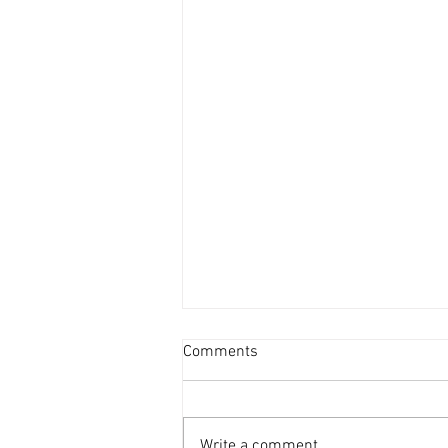
投資者提早收割 [香港經濟日
Comments
報] 2026-08-07
二手住宅市場由今年6月開始步入
整固期，交投急挫，業主持價強硬
Write a comment...