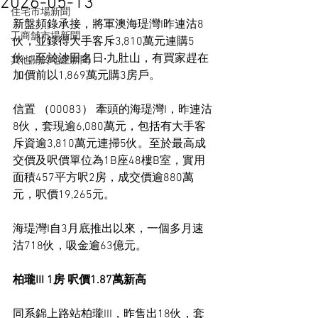
2026-05-13
住宅市場新聞
新盤頻錄承接，將軍澳海瑅灣I昨連沽8
工商舖市場新聞
伙，並錄得大手客斥3,810萬元連購5
伙；至於沙田名日‧九肚山，有買家趕在
其他關於地產新聞
加價前以1,869萬元購3房戶。
信置 （00083） 牽頭的海瑅灣I，昨連沽
8伙，套現逾6,080萬元，包括有大手客
斥資逾3,810萬元連掃5伙。至於最高成
交價及呎價單位為1B座48樓B室，實用
面積457平方呎2房，成交價逾880萬
元，呎價19,265元。
海瑅灣I自3月底推出以來，一個多月速
沽718伙，吸金逾63億元。
柏瓏III 1房 呎價1.87萬新高
同系錦上路站柏瓏III，昨售出18伙，套