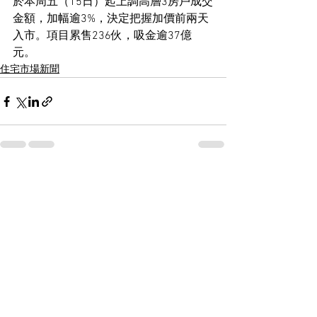
於本周五（15日）起上調高層3房戶成交
金額，加幅逾3%，決定把握加價前兩天
入市。項目累售236伙，吸金逾37億
元。
住宅市場新聞
See All
Recent Posts