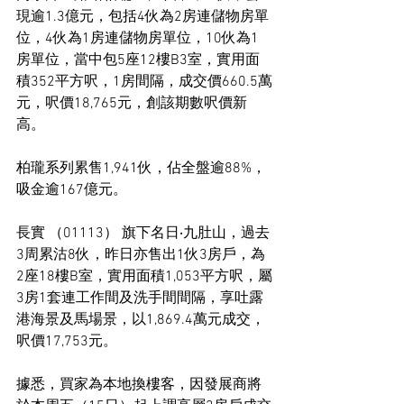
現逾1.3億元，包括4伙為2房連儲物房單
位，4伙為1房連儲物房單位，10伙為1
房單位，當中包5座12樓B3室，實用面
積352平方呎，1房間隔，成交價660.5萬
元，呎價18,765元，創該期數呎價新
高。
柏瓏系列累售1,941伙，佔全盤逾88%，
吸金逾167億元。
長實 （01113） 旗下名日‧九肚山，過去
3周累沽8伙，昨日亦售出1伙3房戶，為
2座18樓B室，實用面積1,053平方呎，屬
3房1套連工作間及洗手間間隔，享吐露
港海景及馬場景，以1,869.4萬元成交，
呎價17,753元。
據悉，買家為本地換樓客，因發展商將