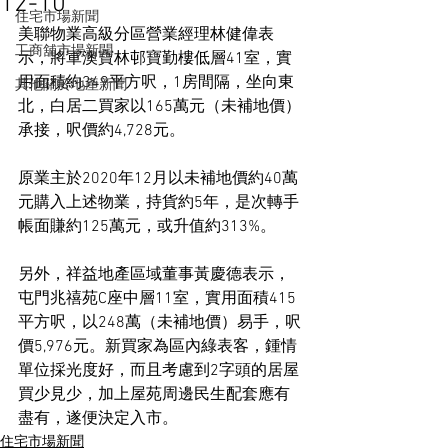
12-10
住宅市場新聞
美聯物業高級分區營業經理林健偉表
工商舖市場新聞
示，將軍澳寶林邨寶勤樓低層41室，實
用面積約349平方呎，1房間隔，坐向東
其他關於地產新聞
北，白居二買家以165萬元（未補地價）
承接，呎價約4,728元。
原業主於2020年12月以未補地價約40萬
元購入上述物業，持貨約5年，是次轉手
帳面賺約125萬元，或升值約313%。
另外，祥益地產區域董事黃慶德表示，
屯門兆禧苑C座中層11室，實用面積415
平方呎，以248萬（未補地價）易手，呎
價5,976元。新買家為區內綠表客，鍾情
單位採光度好，而且考慮到2字頭的居屋
買少見少，加上屋苑周邊民生配套應有
盡有，遂便決定入市。
住宅市場新聞