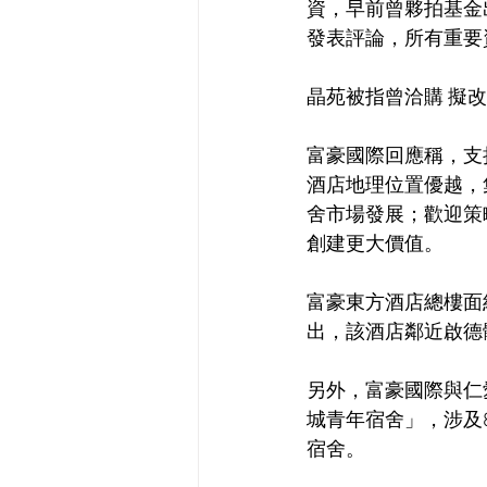
資，早前曾夥拍基金
發表評論，所有重要資
晶苑被指曾洽購 擬
富豪國際回應稱，支
酒店地理位置優越，
舍市場發展；歡迎策
創建更大價值。
富豪東方酒店總樓面約
出，該酒店鄰近啟德
另外，富豪國際與仁愛
城青年宿舍」，涉及
宿舍。