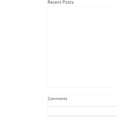
Recent Posts
資產重估派Vs防守現金流派
Comments
[香港經濟日報] 2026-08-07
2026年第二季的大額物業投資市