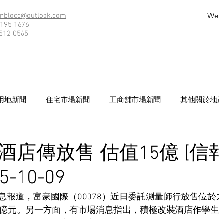
We
nblocc@outlook.com
195 1676
512 0565
用地新聞
住宅市場新聞
工商舖市場新聞
其他關於地
酒店傳放售 估值15億 [信
5-10-09
息報道，富豪國際（00078）近日委託測量師行放售位
5億元。另一方面，有市場消息指出，積極改裝酒店作學