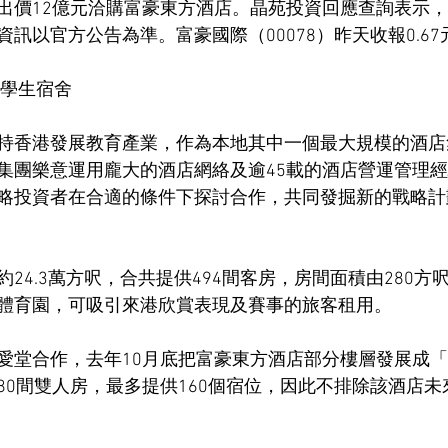
出價12億元洽購富豪東方酒店。晶苑投資回應查詢表示
訊以官方公告為準。富豪國際（00078）昨天收報0.67元
改學生宿舍
持香港發展教育產業，作為本地其中一個最大規模的酒店
集團樂意運用龐大的酒店網絡及逾45載的酒店營運管理
略投資者在合適的條件下探討合作，共同發掘新的戰略計
24.3萬方呎，合共提供494間客房，房間面積由280方
體育園，可吸引來港欣賞表現及賽事的旅客租用。
堂合作，去年10月底把富豪東方酒店部分樓層發展成「YO
80間雙人房，最多提供160個宿位，因此不排除該酒店