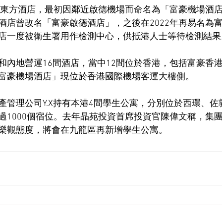
豪東方酒店，最初因鄰近啟德機場而命名為「富豪機場酒店」
酒店曾改名「富豪啟德酒店」，之後在2022年再易名為
店一度被衛生署用作檢測中心，供抵港人士等待檢測結果
和內地營運16間酒店，當中12間位於香港，包括富豪香
富豪機場酒店」現位於香港國際機場客運大樓側。
產管理公司Y.X持有本港4間學生公寓，分別位於西環、佐
過1000個宿位。去年晶苑投資首席投資官陳偉文稱，集
樂觀態度，將會在九龍區再新增學生公寓。