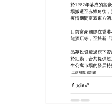
於1982年落成的富
場搬遷至赤鱲角後，
疫情期間富豪東方酒
目前富豪國際在香港
龍酒店等，至於新「
晶苑投資透過旗下資
於紅勘，合共提供超
生公寓市場的發展持
工商舖市場新聞