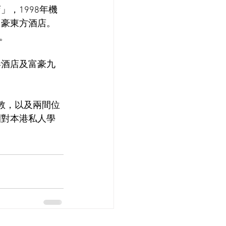
，1998年機
富豪東方酒店。
。
港酒店及富豪九
敦，以及兩間位
團對本港私人學