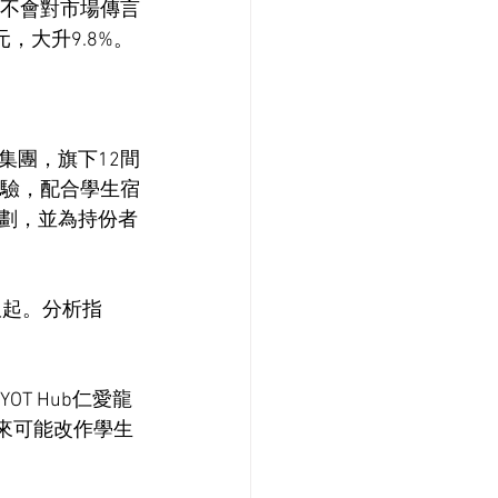
，不會對市場傳言
，大升9.8%。
集團，旗下12間
經驗，配合學生宿
劃，並為持份者
呎起。分析指
T Hub仁愛龍
未來可能改作學生