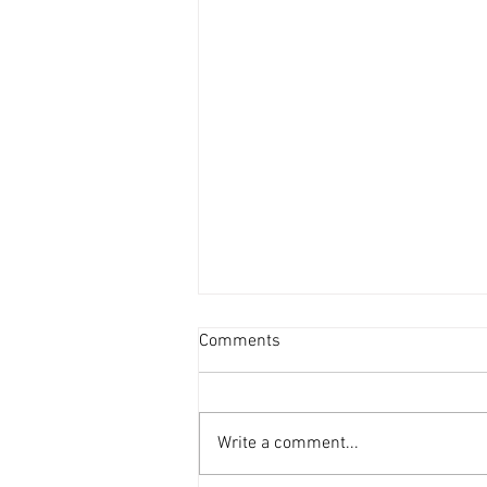
澳門舖租量減價升上半年400
Comments
宗跌2成 [香港經濟日報] 2026-
08-07
澳門商舖今年上半年租賃交投步代
減慢，惟個別核心區細舖位高呎租
Write a comment...
成交帶動下，全澳舖位平均呎租拉
高至32.5元，按年升5%。 據中原