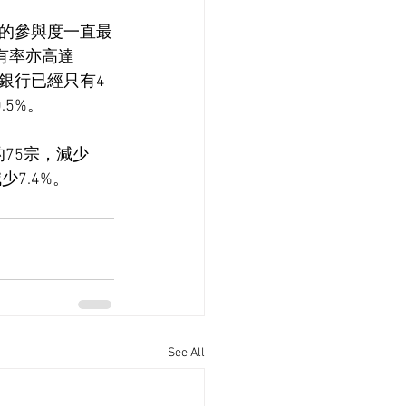
的參與度一直最
有率亦高達
業銀行已經只有4
5%。
的75宗，減少
少7.4%。
See All