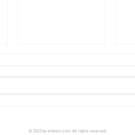
佐敦廟街全幢1.08億放售可改
銅鑼
裝學宿 [香港經濟日報] 2026-
價約1
08-06
08-0
中原（工商舖）寫字樓部高級資深
全幢
分區營業董事陳權威表示，獲委託
BIZ
放售佐敦廟街95至97號全幢，地
行招
盤面積約1,371平方呎，總樓面面
新買
積約8,212平方呎，意向價約1.08
年前
億元，呎價約1.31萬元。 陳氏補
銅鑼
充，是次放售物業樓高6層，1樓
大廈B
至6樓為住宅（不設4樓），每層
招標
© 2022 by enblocc.com. All rights reserved.
各設2個單位，合共提供約35個房
目獲