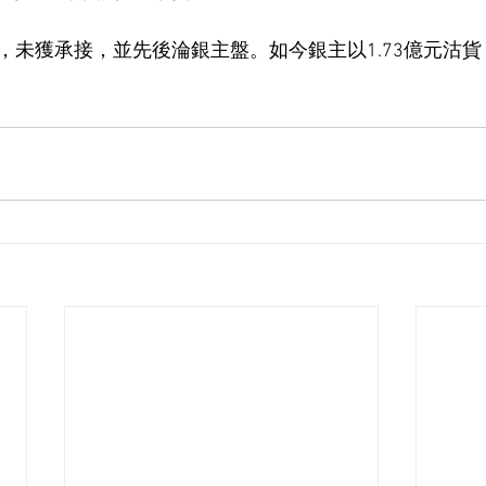
，未獲承接，並先後淪銀主盤。如今銀主以1.73億元沽貨