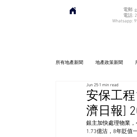
電郵:
e
電話: 2
Whatsapp: 9
所有地產新聞
地產政策新聞
Jun 25
1 min read
安保工程
濟日報] 20
銀主加快處理物業，
1.73億沽，8年貶值