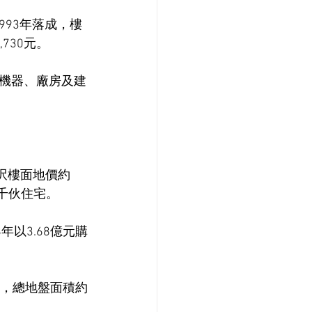
993年落成，樓
730元。
機器、廠房及建
每呎樓面地價約
近千伙住宅。
以3.68億元購
位，總地盤面積約