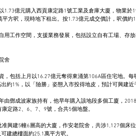
1.73億元購入西貢康定路1號工業及倉庫大廈，物業於1
萬平方呎，現時地下租出。按1.73億元成交價計，呎價約1,
自用工作空間，支援業務發展，包括設立自有工場、存放
院舍
，包括上月以16.27億元奪得東涌第106A區住宅地。
標僅高出約1%，以「險勝」姿態入市投得地皮，預計可興建
由鄧成波家族持有，他早年購入該地段多個工廈，2018年
康定路2、6、7、9號，合共5個地盤。
准興建5幢6層高的大廈，作安老院舍，共涉1,127個床
及可建總樓面約25.1萬平方呎。