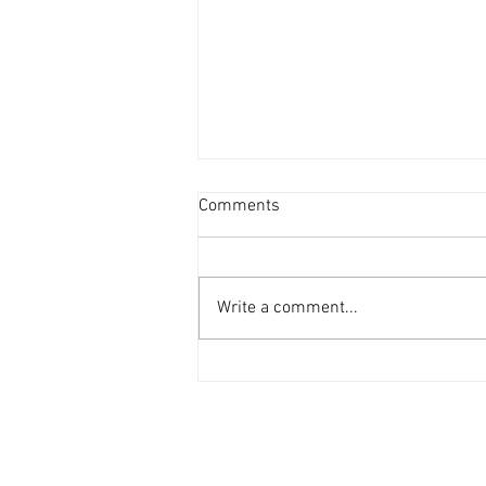
新蒲崗善美工廈低層叫2800萬
Comments
[香港經濟日報] 2026-08-06
受惠於啟德新區變天，新蒲崗在配
套上亦更為便捷，現有業主放售善
Write a comment...
美工業大廈逾4,000平方呎單位，
每呎叫價不足7,000元。 利嘉閣
（工商舖）地產商業部/商舖部及
投資部聯席董事許建方表示，獲業
主委託獨家代理為新蒲崗大有街
31號善美工業大廈低層2室，建築
面積約4,137平方呎，業主意向售