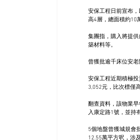
安保工程日前宣布，以
高4層，總面積約10
集團指，購入將提供
築材料等。
曾獲批逾千床位安老
安保工程近期積極投資
3,052元，比次
翻查資料，該物業早年
入康定路1號，並持有
5個地盤曾獲城規會批
12.55萬平方呎，涉