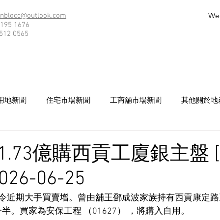
We
nblocc@outlook.com
195 1676
512 0565
用地新聞
住宅市場新聞
工商舖市場新聞
其他關於地
1.73億購西貢工廈銀主盤 
26-06-25
令近期大手買賣增。曾由舖王鄧成波家族持有西貢康定路
一半。買家為安保工程 （01627） ，將購入自用。