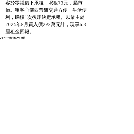
客於零議價下承租，呎租73元，屬市
價。租客心儀西營盤交通方便，生活便
利，睇樓1次後即決定承租。以業主於
2024年8月買入價293萬元計，現享5.3
厘租金回報。
住宅市場新聞
See All
Recent Posts