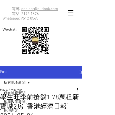
電郵:
enblocc@outlook.com
電話:
2195 1676
Whatsapp:
9512 0565
Wechat:
Post
所有地產新聞
May 6
2 min read
所有地產新聞
學生旺季前搶盤1.78萬租新
地產政策新聞
寶城2房 [香港經濟日報]
用地新聞