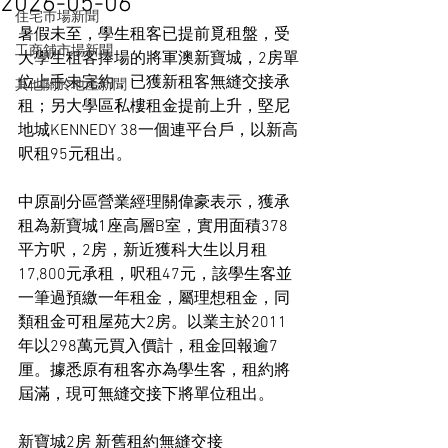
2026-05-06
住宅市場新聞
暑假未至，學生租客已提前覓租盤，受
工商舖市場新聞
大學生租客捧場的將軍澳新寶城，2房單
位上手未完約，已獲新租客無縫交接承
其他關於地產新聞
租；另大學區私樓租金提前上升，堅尼
地城KENNEDY 38一個連平台戶，以新高
呎租95元租出。
中原副分區營業經理關偉豪表示，獲承
租為新寶城1座高層B室，實用面積378
平方呎，2房，新近獲科大生以月租
17,800元承租，呎租47元，該學生客並
一筆過預繳一年租金，屬理想租金，同
類租金可租屋苑大2房。以業主於2011
年以298萬元買入價計，租金回報逾7
厘。據悉原有租客亦為學生客，租約將
屆滿，現可無縫交接下將單位租出。
新寶城2房 新舊租約無縫交接