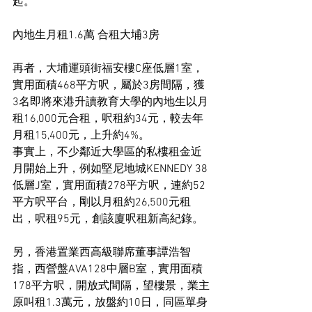
起。
內地生月租1.6萬 合租大埔3房
再者，大埔運頭街福安樓C座低層1室，
實用面積468平方呎，屬於3房間隔，獲
3名即將來港升讀教育大學的內地生以月
租16,000元合租，呎租約34元，較去年
月租15,400元，上升約4%。
事實上，不少鄰近大學區的私樓租金近
月開始上升，例如堅尼地城KENNEDY 38
低層J室，實用面積278平方呎，連約52
平方呎平台，剛以月租約26,500元租
出，呎租95元，創該廈呎租新高紀錄。
另，香港置業西高級聯席董事譚浩智
指，西營盤AVA128中層B室，實用面積
178平方呎，開放式間隔，望樓景，業主
原叫租1.3萬元，放盤約10日，同區單身