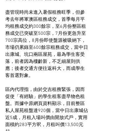
盡管現時尚未進入暑假租務旺季，但參
考去年將軍澳區租務成交，首季每月平
均租務成交約300餘宗，至6月份整區租
務成交已突破至500宗，7月份更急升至
700宗高位，8月份即使盤源被吸納下，
市場仍累錄至600餘宗租務成交，當中日
出康城、坑口兩區屋苑，最為學生客受
落，前者因為樓齡新，不乏細屋則供
應；後者交通方便往返科大，而成學生
客首選對象。
區內代理指，由於交吉租務緊張，因而
促使「有經驗」的學生租客盡早物色租
盤。而據中原網頁資料顯示，目前整區
私人屋苑租盤達920個，當中日出康城佔
近5成，月租入場叫價由開放式戶，實用
面積約283平方呎，月租叫價13,500元