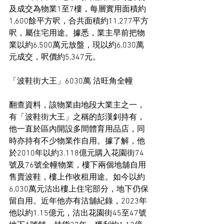
及成交為物業1至7樓，每層實用面積約
1,600餘平方呎，合共面積約11,277平方
呎，屬住宅用途。據悉，業主早前把物
業以約6,500萬元放盤，現以約6,030萬
元成交，呎價約5,347元。
「波鞋街大王」6030萬 沽旺角全幢
翻查資料，該物業由地段大業主之一，
有「波鞋街大王」之稱的彭漢釗持有，
他一直於區內開設多間體育用品店，同
時亦持有不少物業作自用。據了解，他
於2010年以約3.118億元購入花園街74
號及76號全幢物業，樓下兩個地舖自用
售賣波鞋，樓上作收租用途。如今以約
6,030萬元沽出樓上住宅部分，地下仍保
留自用。近年他亦有沽舖紀錄，2023年
他以約1.15億元，沽出花園街45至47號