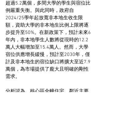
超過5.2萬個，多間大學的學生與宿位比
例嚴重失衡。與此同時，政府自
2024/25學年起放寬非本地生收生限
額，資助大學的非本地生比例上限將逐
步提升至50%。在新政策下，預計未來6
年內，非本地學生人數將從現時的12.2
萬人大幅增加至15.4萬人。然而，大學
宿位供應增長緩慢，預計至2030年，僅
計及非本地生的宿位缺口將擴大至近7.9
萬個，為市場提供了龐大且明確的剛性
需求。
分析認為，核心區全幢住宅，鄰近主要
大學，方便學生上學，故有利物業出
租，吸引財團入市購入改裝。
工商舖市場新聞