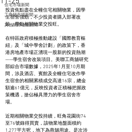
11-25
住宅市場新聞
投資焦點盡在全幢住宅相關物業，因學
工商舖市場新聞
生宿舍強勁，不少投資者購入部署改
裝，帶動相關物業交投旺。
其他關於地產新聞
在特區政府積極推動建設「國際教育樞
紐」及「城中學舍計劃」的政策下，香
港房地產市場正湧現一股新的投資熱潮
——學生宿舍改裝項目。美聯工商舖研究
部綜合市場數據，2025年1月至10月期
間，涉及酒店、賓館及全幢住宅改作學
生宿舍的相關累積成交高達16宗，總金
額逾61億元，反映投資者正積極把握政
策機遇，搶佔極具潛力的學生宿舍市
場。
近期相關物業交投持續，旺角花園街74
至76號錄得買賣，該物業地盤面積約
1,277平方呎，地下為商舖用途。是次涉