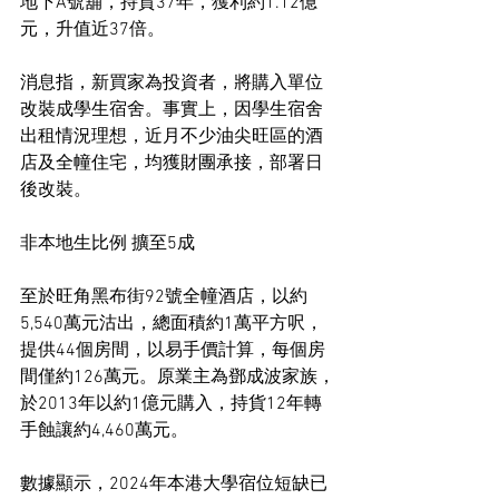
地下A號舖，持貨37年，獲利約1.12億
元，升值近37倍。
消息指，新買家為投資者，將購入單位
改裝成學生宿舍。事實上，因學生宿舍
出租情況理想，近月不少油尖旺區的酒
店及全幢住宅，均獲財團承接，部署日
後改裝。
非本地生比例 擴至5成
至於旺角黑布街92號全幢酒店，以約
5,540萬元沽出，總面積約1萬平方呎，
提供44個房間，以易手價計算，每個房
間僅約126萬元。原業主為鄧成波家族，
於2013年以約1億元購入，持貨12年轉
手蝕讓約4,460萬元。
數據顯示，2024年本港大學宿位短缺已