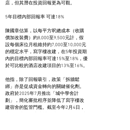
店，但其潛在投資回報更為可觀。
5年目標內部回報率 可達18%
陳國章估算，以每平方呎總成本（收購
價加改裝費）約8,000至9,500元計，假
設每個床位月租維持約7,000至10,000元
的穩定水平，寫字樓改建，在5年投資期
內的目標內部回報率可達15%至18%，優
於可比較的酒店改建項目的13%至16%。
他指，除了回報吸引，政策「拆牆鬆
綁」亦是促成資金轉向的關鍵催化劑。
政府於2025年7月推出「城中學舍計
劃」，簡化審批程序並降低了寫字樓改
建宿舍的監管門檻。截至今年2月4日，
當局已接獲25宗申請，涉及約5,100個床
位，當中大多數為整幢改裝，反映投資
者正順應政策趨勢，加快相關板塊部