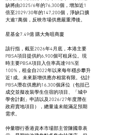
缺將由2025/6年的76,300個，增加近1
倍至2029/30年的147,200個，淨缺口擴
大逾7萬個，反映市場供應嚴重滯後。
星基金7.49億 購大角咀商廈
該行指，截至2026年4月底，本港主要
PBSA項目提供約6,900個可租床位。現
時主要PBSA項目入住率高達98%至
100%，租金自2022年以來每年穩步攀升
近1成。未來新增供應亦相當有限。估計
PBSA潛在供應約16,300個床位（包括已
成交並擬改裝學生住宿的項目、「城中
學舍計劃」申請以及2026/27年度潛在
政府賣地項目），總量遠未能滿足預期
需求。
仲量聯行香港資本市場部主管陳國章表