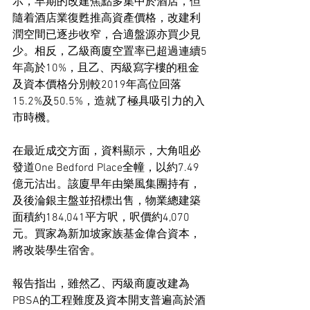
示，早期的改建焦點多集中於酒店，但
隨着酒店業復甦推高資產價格，改建利
潤空間已逐步收窄，合適盤源亦買少見
少。相反，乙級商廈空置率已超過連續5
年高於10%，且乙、丙級寫字樓的租金
及資本價格分別較2019年高位回落
15.2%及50.5%，造就了極具吸引力的入
市時機。
在最近成交方面，資料顯示，大角咀必
發道One Bedford Place全幢，以約7.49
億元沽出。該廈早年由樂風集團持有，
及後淪銀主盤並招標出售，物業總建築
面積約184,041平方呎，呎價約4,070
元。買家為新加坡家族基金偉合資本，
將改裝學生宿舍。
報告指出，雖然乙、丙級商廈改建為
PBSA的工程難度及資本開支普遍高於酒