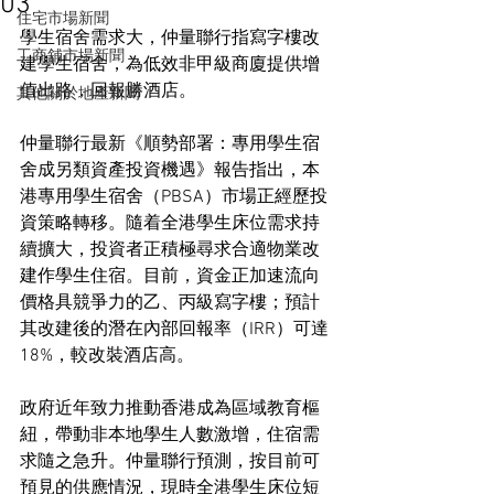
03
住宅市場新聞
學生宿舍需求大，仲量聯行指寫字樓改
工商舖市場新聞
建學生宿舍，為低效非甲級商廈提供增
值出路，回報勝酒店。
其他關於地產新聞
仲量聯行最新《順勢部署：專用學生宿
舍成另類資產投資機遇》報告指出，本
港專用學生宿舍（PBSA）市場正經歷投
資策略轉移。隨着全港學生床位需求持
續擴大，投資者正積極尋求合適物業改
建作學生住宿。目前，資金正加速流向
價格具競爭力的乙、丙級寫字樓；預計
其改建後的潛在內部回報率（IRR）可達
18%，較改裝酒店高。
政府近年致力推動香港成為區域教育樞
紐，帶動非本地學生人數激增，住宿需
求隨之急升。仲量聯行預測，按目前可
預見的供應情況，現時全港學生床位短