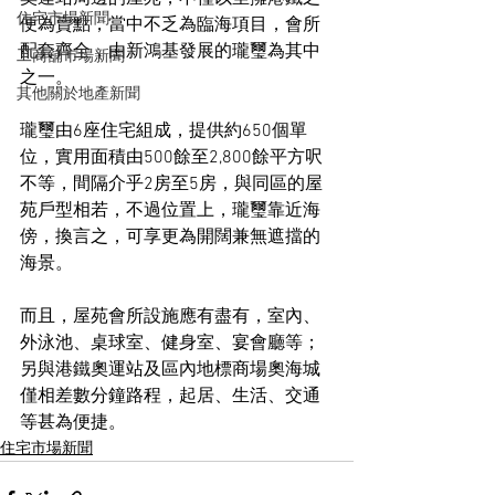
住宅市場新聞
便為賣點，當中不乏為臨海項目，會所
配套齊全，由新鴻基發展的瓏璽為其中
工商舖市場新聞
之一。
其他關於地產新聞
瓏璽由6座住宅組成，提供約650個單
位，實用面積由500餘至2,800餘平方呎
不等，間隔介乎2房至5房，與同區的屋
苑戶型相若，不過位置上，瓏璽靠近海
傍，換言之，可享更為開闊兼無遮擋的
海景。
而且，屋苑會所設施應有盡有，室內、
外泳池、桌球室、健身室、宴會廳等；
另與港鐵奧運站及區內地標商場奧海城
僅相差數分鐘路程，起居、生活、交通
等甚為便捷。
住宅市場新聞