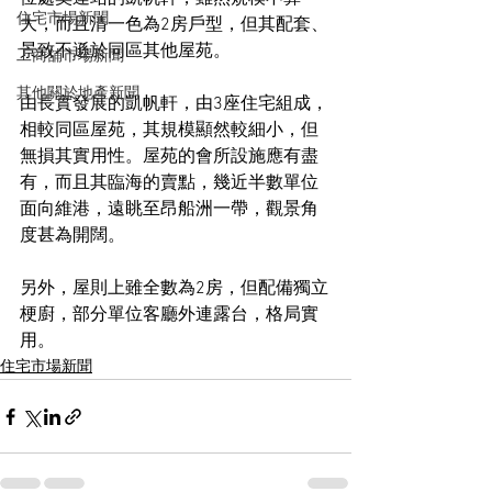
住宅市場新聞
大，而且清一色為2房戶型，但其配套、
景致不遜於同區其他屋苑。
工商舖市場新聞
其他關於地產新聞
由長實發展的凱帆軒，由3座住宅組成，
相較同區屋苑，其規模顯然較細小，但
無損其實用性。屋苑的會所設施應有盡
有，而且其臨海的賣點，幾近半數單位
面向維港，遠眺至昂船洲一帶，觀景角
度甚為開闊。
另外，屋則上雖全數為2房，但配備獨立
梗廚，部分單位客廳外連露台，格局實
用。
住宅市場新聞