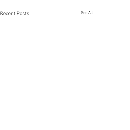
See All
Recent Posts
啟德澐璟4房大宅融合古今
荃灣全‧城滙高層
美學 [香港經濟日報] 2026-
港經濟日報] 2026
08-07