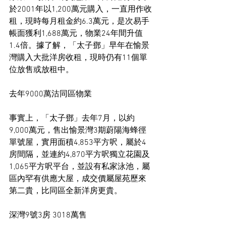
於2001年以1,200萬元購入，一直用作收
租，現時每月租金約6.3萬元，是次易手
帳面獲利1,688萬元，物業24年間升值
1.4倍。據了解，「太子鄧」早年在愉景
灣購入大批洋房收租，現時仍有11個單
位放售或放租中。
去年9000萬沽同區物業
事實上，「太子鄧」去年7月，以約
9,000萬元，售出愉景灣3期蔚陽海蜂徑
單號屋，實用面積4,853平方呎，屬於4
房間隔，並連約4,870平方呎獨立花園及
1,065平方呎平台，並設有私家泳池，屬
區內罕有供應大屋，成交價屬屋苑歷來
第二貴，比同區全新洋房更貴。
深灣9號3房 3018萬售