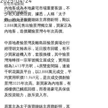
2025-04-24
住宅市場新聞
內地客成為本地豪宅市場重要客源，不
工商舖市場新聞
少名人趁勢沽貨。據悉，人稱「太子
鄧」的太子珠寶鐘錶主席鄧鉅明，剛以
其他關於地產新聞
2,888萬元售出愉景灣獨立屋，買家正為
內地客，造價屬愉景灣今年次高價。
中原地產愉景灣及離島區愉景廣場分行
經理胡文翰表示，近日股市回暖，有不
少買家趁機入市，套股換樓，其中愉景
灣海蜂徑一宗單號獨立屋成交，實用面
積為2,413平方呎，4房雙套間隔，連逾
千呎花園及平台，以2,888萬元成交，平
均實用呎價11,969元，是次成交價創愉
景灣2025年次高。新買家為內地客，有
感樓價已觸底回穩，而香港豪宅具保值
及投資能力，故斥資入市。
原業主為太子珠寶鐘錶主席鄧鉅明，其