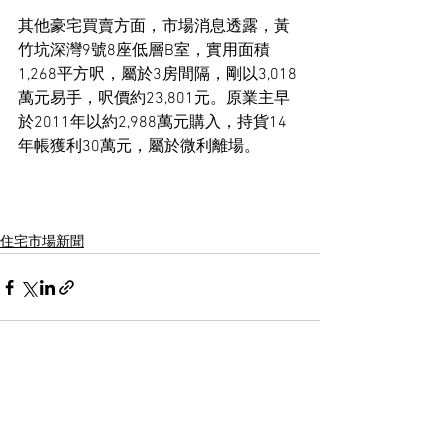
其他豪宅買賣方面，市場消息透露，黃
竹坑深灣9號8座低層B室，實用面積
1,268平方呎，屬於3房間隔，剛以3,018
萬元易手，呎價約23,801元。原業主早
於2011年以約2,988萬元購入，持貨14
年帳獲利30萬元，屬於微利離場。
住宅市場新聞
See All
Recent Posts