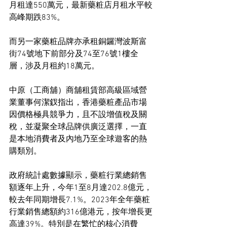
月租達550萬元，最新藥粧店月租水平較
高峰期跌83%。
而另一家藥粧品牌亦承租銅鑼灣波斯富
街74號地下前部分及74至76號1樓全
層，涉及月租約18萬元。
中原（工商舖）商舖租賃部高級區域營
業董事何潔釵指出，香港藥粧產品市場
因價格極具競爭力，且不設增值稅及關
稅，並凝聚全球品牌供廣泛選擇，一直
是本地消費者及內地乃至全球遊客的熱
購類別。
政府統計處數據顯示，藥粧行業總銷售
額逐年上升，今年1至8月達202.8億元，
較去年同期增長7.1%。2023年全年藥粧
行業銷售總額約316億港元，按年增長更
高達39%。特別是在繁忙的核心消費