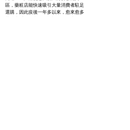
區，藥粧店能快速吸引大量消費者駐足
選購，因此疫後一年多以來，愈來愈多
藥粧店重回核心區，期望把握人流旺段
帶來的商機。預計未來會有更多藥粧品
牌相繼進駐核心區，以滿足消費者日益
增長的需求。
工商舖市場新聞
See All
Recent Posts