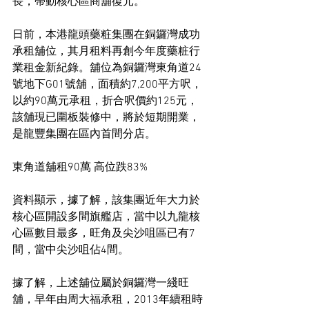
長，帶動核心區商舖復元。
日前，本港龍頭藥粧集團在銅鑼灣成功
承租舖位，其月租料再創今年度藥粧行
業租金新紀錄。舖位為銅鑼灣東角道24
號地下G01號舖，面積約7,200平方呎，
以約90萬元承租，折合呎價約125元，
該舖現已圍板裝修中，將於短期開業，
是龍豐集團在區內首間分店。
東角道舖租90萬 高位跌83%
資料顯示，據了解，該集團近年大力於
核心區開設多間旗艦店，當中以九龍核
心區數目最多，旺角及尖沙咀區已有7
間，當中尖沙咀佔4間。
據了解，上述舖位屬於銅鑼灣一綫旺
舖，早年由周大福承租，2013年續租時