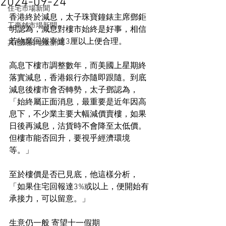
2024-09-24
住宅市場新聞
香港終於減息，太子珠寶鐘錶主席鄧鉅
工商舖市場新聞
明認為，減息對樓市始終是好事，相信
若物業回報率達3厘以上便合理。
其他關於地產新聞
高息下樓市調整數年，而美國上星期終
落實減息，香港銀行亦隨即跟隨。到底
減息後樓市會否轉勢，太子鄧認為，
「始終屬正面消息，最重要是近年因高
息下，不少業主要大幅減價賣樓，如果
日後再減息，沽貨時不會降至太低價。
但樓市能否回升，要視乎經濟環境
等。」
至於樓價是否已見底，他這樣分析，
「如果住宅回報達3%或以上，便開始有
承接力，可以留意。」
生意仍一般 寄望十一假期