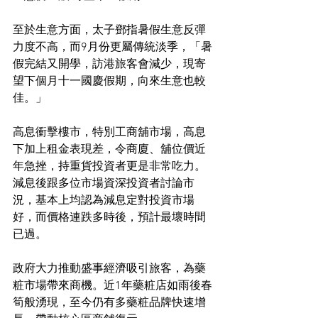
至於生意方面，太子鄧指暑假生意反彈
力度不高，而9月份更屬傳統淡季，「暑
假完結又開學，訪港旅客會減少，現寄
望下個月十一國慶假期，向來生意也較
佳。」
高息衝擊樓市，特別工商舖市場，高息
下加上租金表現差，令商廈、舖位價近
年急挫，持重貨投資者更是非常吃力。
減息後跟多位市場資深投資者討論市
況，基本上均認為減息定對投資市場
好，而價格連跌多時後，預計最壞時間
已過。
政府大力推動盛事經濟吸引旅客，為藥
粧市場帶來商機。近1年藥粧店如雨後春
筍般湧現，至今仍有多藥粧品牌快速增