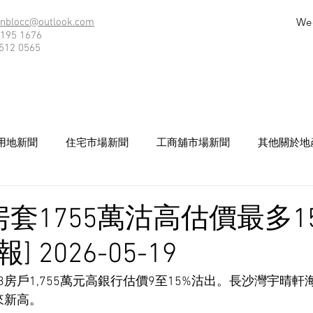
We
nblocc@outlook.com
195 1676
512 0565
用地新聞
住宅市場新聞
工商舖市場新聞
其他關於地
套1755萬沽高估價最多15
 2026-05-19
房戶1,755萬元高銀行估價9至15%沽出。長沙灣宇晴軒
來新高。