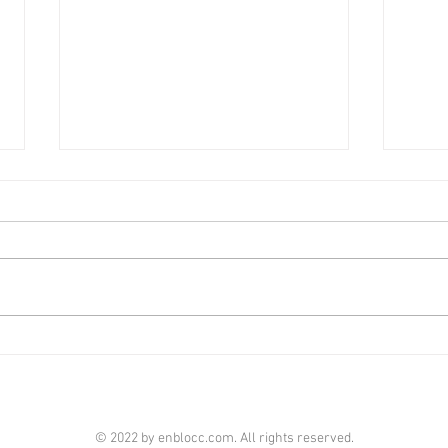
啟德澐璟4房大宅融合古今美
荃灣
學 [香港經濟日報] 2026-08-07
經濟日
由華潤置地（海外）及保利置業合
全‧
作的啟德澐璟，項目已經入伙，發
華懋
展商打造全新現樓海景4房示範單
成，
位，設計師以「Timeless Craft永
單位
恆工藝」為題，以傳統匠藝融合古
呎，
典與現代美學，締造別具一格的雋
住客
雅居停。 現樓示範單位設於澐璟
影室
第2座28樓A室，實用面積1,909平
苑基
© 2022 by enblocc.com. All rights reserved.
方呎，屬於4房雙套房間隔。單位
市、