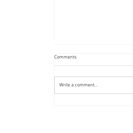
投資者提早收割 [香港經濟日
Comments
報] 2026-08-07
二手住宅市場由今年6月開始步入
整固期，交投急挫，業主持價強硬
Write a comment...
之下，樓價輕微回落，惟市場仍有
短炒成交，莫非投資者看淡後市、
現階段見仍有得賺就先行套現離
場？ 從各主要代理行按周進行成
交統計來看，利嘉閣50指標屋
苑，由今年1月至5月，期間按周
成交量均達100宗以上（除2月16