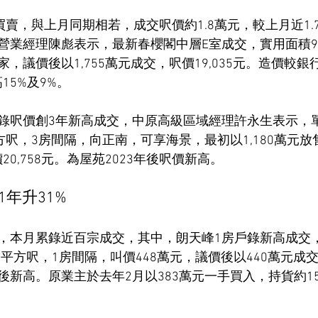
買賣，與上月同期相若，成交呎價約1.8萬元，較上月近1.
營業經理陳彪表示，最新春櫻閣中層E室成交，實用面積9
議價後以1,755萬元成交，呎價19,035元。造價較銀行
高15%及9%。
錄呎價創3年新高成交，中原高級區域經理許永生表示，單
方呎，3房間隔，向正南，可享海景，最初以1,180萬元
價20,758元。為屋苑2023年後呎價新高。
 1年升31%
，本月累錄近百宗成交，其中，朗天峰1房戶錄新高成交，
平方呎，1房間隔，叫價448萬元，議價後以440萬元成交，
後新高。原業主於去年2月以383萬元一手買入，持貨約1