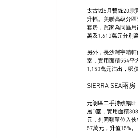
太古城5月暫錄20宗
升幅。美聯高級分區
套房，買家為同區用家，
萬及1,610萬元分別
另外，長沙灣宇晴軒
室，實用面積554平
1,150萬元沽出，呎
SIERRA SEA兩房
元朗區二手持續暢旺
層D室，實用面積308
元，創同類單位入伙
57萬元，升值15%。