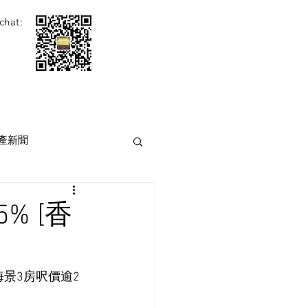
chat:
產新聞
% [香
海景3房呎價逾2