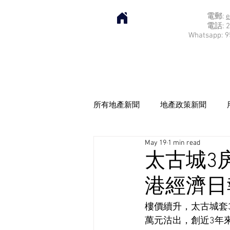
電郵:
e
電話: 2
Whatsapp: 9
所有地產新聞
地產政策新聞
May 19
1 min read
太古城3房
港經濟日報]
樓價續升，太古城套3
萬元沽出，創近3年