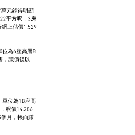
7萬元錄得明顯
22平方呎，3房
網上估價1,529
位為6座高層B
放售，議價後以
單位為1B座高
呎價14,286
5個月，帳面賺