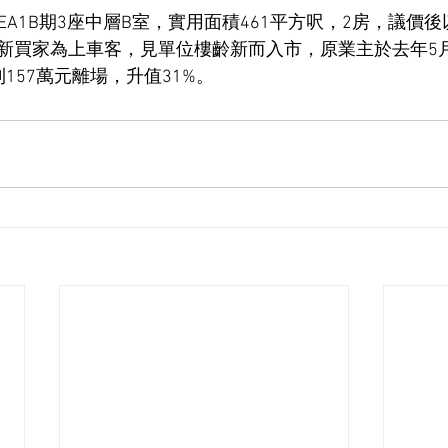
 SEA1B期3座中層B室，實用面積461平方呎，2房，議價後
元。新買家為上車客，見單位樓齡新而入市，原業主於去年5月
157萬元離場，升值31%。