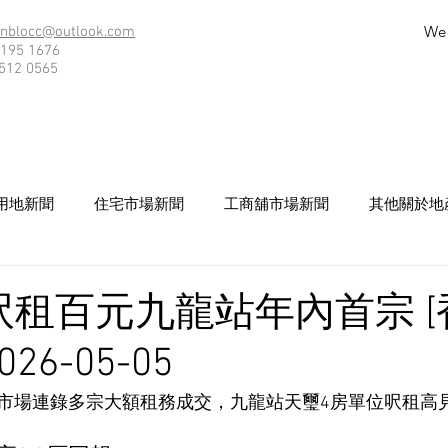
We
nblocc@outlook.com
195 1676
512 0565
用地新聞
住宅市場新聞
工商舖市場新聞
其他關於地
呎租百元九龍站年內首宗 [
26-05-05
市場連錄多宗大額租務成交，九龍站天璽4房單位呎租高見