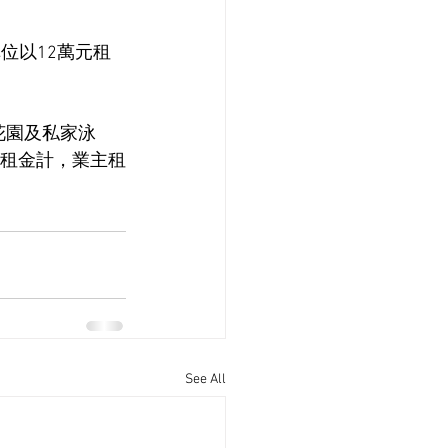
位以12萬元租
呎花園及私家泳
新租金計，業主租
See All