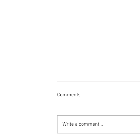
投資者提早收割 [香港經濟日
Comments
報] 2026-08-07
二手住宅市場由今年6月開始步入
整固期，交投急挫，業主持價強硬
Write a comment...
之下，樓價輕微回落，惟市場仍有
短炒成交，莫非投資者看淡後市、