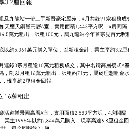
享3.2厘回報
咀及九龍站一帶二手新晉豪宅屋苑，4月共錄91宗租務成
如天璽天鑽璽高層A室，實用面積1,443平方呎，4房間隔，
4.5萬元租出，呎租100元，屬九龍站今年首宗見百元呎
以約5,361萬元購入單位，以新租金計，業主享約3.2
月連錄3宗月租逾10萬元租務成交，其中名鑄高層複式A
房間隔，剛以月租16萬元租出，呎租約71元，屬於理想租金
購入，現享約2厘租金回報。
 16萬租出
活道樂景園高層A室，實用面積2,583平方呎，4房間隔
。業主1995年以約2,844萬元購入，現享高達6.8厘租
元計，租金回報約2.1厘。