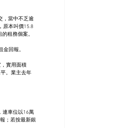
交，當中不乏逾
原本叫價15.8
租的租務個案。
厘租金回報。
室，實用面積
水平。業主去年
，連車位以16萬
金回報；若按最新銀