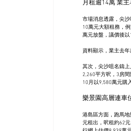
月租逾14萬 業主
市場消息透露，尖沙
10萬元大額租務，例
萬元放盤，議價後以1
資料顯示，業主去年底
其次，尖沙咀名鑄上
2,260平方呎，3
10月以9,580萬元
樂景園高層連車位
港島區方面，跑馬地樂
元租出，呎租約62元
行網上估價8,939萬