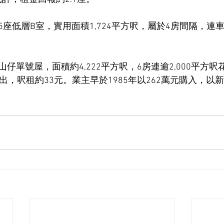
座低層B室，實用面積1,724平方呎，屬於4房間隔，連車
仔單號屋，面積約4,222平方呎，6房連逾2,000平方
出，呎租約33元。業主早於1985年以262萬元購入，以