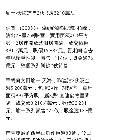
瑜一‧天海連售2伙 3房3210萬沽
信置 （00083） 牽頭的將軍澳凱柏峰，
沽出2B座25樓E室，實用面積453平方
呎，2房連開放式廚房間隔，成交價逾
891.9萬元，呎價19,689元。凱柏峰自去
年現樓重推後，累售1,114伙，吸金逾76
億元，整個系列尚餘7伙待售。
華懋何文田瑜一‧天海，昨連沽2伙吸金
逾5,200萬元，包括2A座17樓A室，實用
面積997平方呎，屬3房1套連儲物室間
隔，成交價3,210.4萬元，呎價32,201
元。瑜一系列累售722伙，吸金逾123億
元。
南豐發展的西半山羅便臣道80號，於日