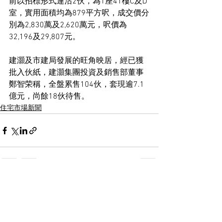
前以招標形式連沽2伙，為1座41樓C及D
室，實用面積均為879平方呎，成交價分
別為2,830萬及2,620萬元，呎價為
32,196及29,807元。
建灝及市建局發展的旺角映居，經已獲
批入伙紙，建灝集團投資及銷售部董事
鄭智荣稱，全盤累售104伙，套現逾7.1
億元，尚餘18伙待售。
住宅市場新聞
See All
Recent Posts