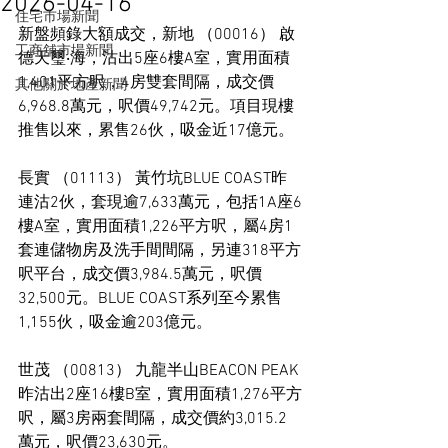
2026-04-16
住宅市場新聞
新盤頻錄大額成交，新地 （00016） 啟
工商舖市場新聞
德天璽‧海，沽出5座6樓A室，實用面積
1,401平方呎，4房雙套間隔，成交價
其他關於地產新聞
6,968.8萬元，呎價49,742元。項目現樓
推售以來，累售26伙，吸金近17億元。
長實 （01113） 黃竹坑BLUE COAST昨
連沽2伙，套現逾7,633萬元，包括1A座6
樓A室，實用面積1,226平方呎，屬4房1
套連儲物房及洗手間間隔，另連318平方
呎平台，成交價3,984.5萬元，呎價
32,500元。BLUE COAST系列至今累售
1,155伙，吸金逾203億元。
世茂 （00813） 九龍半山BEACON PEAK
昨沽出2座16樓B室，實用面積1,276平方
呎，屬3房兩套間隔，成交價約3,015.2
萬元，呎價23,630元。