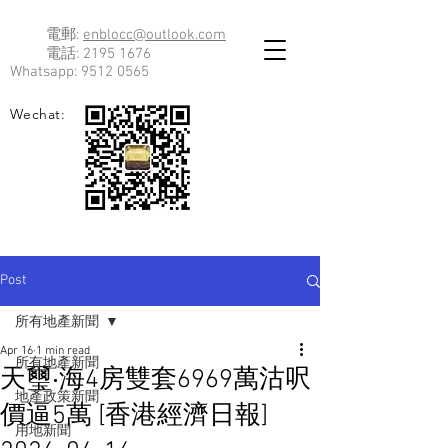
電郵:
enblocc@outlook.com
電話:
2195 1676
Whatsapp:
9512 0565
Wechat:
Post
所有地產新聞
Apr 16
1 min read
所有地產新聞
天璽‧海4房雙套6969萬沽呎
地產政策新聞
價逼5萬 [香港經濟日報]
用地新聞