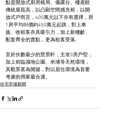
點是開放式廚房格局、備露台、樓底較
傳統屋苑高，以凸顯空間感充裕，以開
放式戶而言，400萬元以下亦有選擇，而
1房平均叫價約450萬元起跳，對上車
族、收租客亦具吸引力，加上新樓齡、
配套齊全的賣點，更為租客受落。
至於伙數最少的慧景軒，主攻3房戶型，
加上前臨濕地公園、米埔等天然環境，
其觀景甚為開揚，對以居住環境為首要
考慮的用家最合適。
住宅市場新聞
See All
Recent Posts