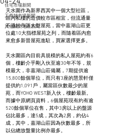
04-24
住宅市場新聞
天水圍作為新界西其中一個大型社區，
工商舖市場新聞
區內私樓的造價較市區相宜，但流通量
不遜於市區大型屋苑，當中嘉湖山莊更
其他關於地產新聞
位處10大指標屋苑之列，而隨着區內愈
來愈多新晉屋苑進駐，買家選擇更多。
天水圍區內目前具規模的私人屋苑約有6
個，樓齡介乎剛入伙至逾30年不等，規
模最大，非嘉湖山莊備屬，7期提供逾
15,800餘個單位，而只有3座的慧景軒僅
提供約1,091戶，屬當區伙數最少的屋
苑，而YOHO WEST新入伙，樓齡最新。
而據中原網頁資料，6個屋苑現有約有逾
520餘個單位在售，其中3房以上的盤源
佔比最多，達5成，其次為2房，約佔4
成，其中，嘉湖山莊因為伙數最多，所
以佔總放盤量比例亦最多。