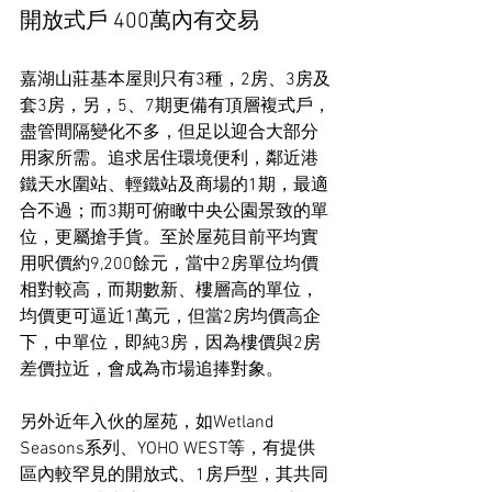
開放式戶 400萬內有交易
嘉湖山莊基本屋則只有3種，2房、3房及
套3房，另，5、7期更備有頂層複式戶，
盡管間隔變化不多，但足以迎合大部分
用家所需。追求居住環境便利，鄰近港
鐵天水圍站、輕鐵站及商場的1期，最適
合不過；而3期可俯瞰中央公園景致的單
位，更屬搶手貨。至於屋苑目前平均實
用呎價約9,200餘元，當中2房單位均價
相對較高，而期數新、樓層高的單位，
均價更可逼近1萬元，但當2房均價高企
下，中單位，即純3房，因為樓價與2房
差價拉近，會成為市場追捧對象。
另外近年入伙的屋苑，如Wetland 
Seasons系列、YOHO WEST等，有提供
區內較罕見的開放式、1房戶型，其共同