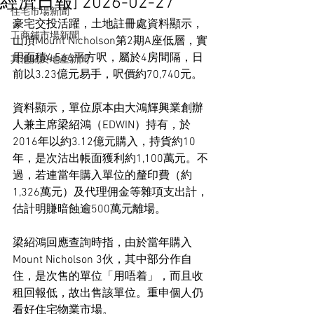
經濟日報] 2026-02-27
住宅市場新聞
豪宅交投活躍，土地註冊處資料顯示，
工商舖市場新聞
山頂Mount Nicholson第2期A座低層，實
用面積4,566平方呎，屬於4房間隔，日
其他關於地產新聞
前以3.23億元易手，呎價約70,740元。
資料顯示，單位原本由大鴻輝興業創辦
人兼主席梁紹鴻（EDWIN）持有，於
2016年以約3.12億元購入，持貨約10
年，是次沽出帳面獲利約1,100萬元。不
過，若連當年購入單位的釐印費（約
1,326萬元）及代理佣金等雜項支出計，
估計明賺暗蝕逾500萬元離場。
梁紹鴻回應查詢時指，由於當年購入
Mount Nicholson 3伙，其中部分作自
住，是次售的單位「用唔着」，而且收
租回報低，故出售該單位。重申個人仍
看好住宅物業市場。