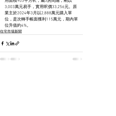
用面積903平方呎，屬3房間隔，剛以
3,003萬元易手，實用呎價33,256元。原
業主於2024年3月以2,888萬元購入單
位，是次轉手帳面獲利115萬元，期內單
位升值約4%。
住宅市場新聞
See All
Recent Posts