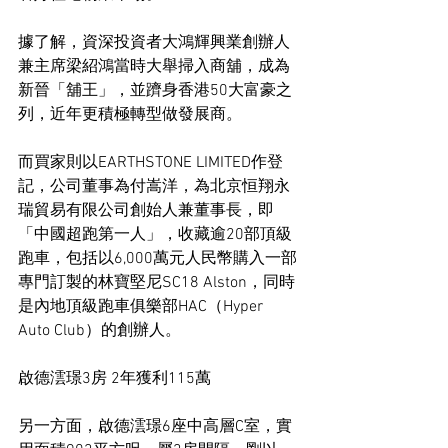
據了解，資深投資者大鴻輝興業創辦人
兼主席梁紹鴻當時大舉掃入商舖，成為
新晉「舖王」，並躋身香港50大富豪之
列，近年更積極轉型做發展商。
而買家則以EARTHSTONE LIMITED作登
記，公司董事為付嵩洋，為北京恒翔永
瑞貿易有限公司創始人兼董事長，即
「中國超跑第一人」，收藏逾20部頂級
跑車，包括以6,000萬元人民幣購入一部
專門訂製的林寶堅尼SC18 Alston，同時
是內地頂級跑車俱樂部HAC（Hyper 
Auto Club）的創辦人。
啟德澐璟3房 2年獲利115萬
另一方面，啟德澐璟6座中高層C室，實