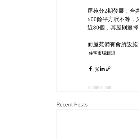
屋苑分2期發展，合共
600餘平方呎不等，
近80個，其屋則選
而屋苑備有會所設施
住宅市場新聞
Recent Posts