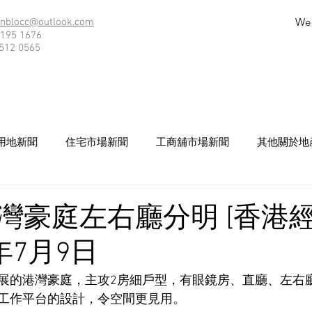
We
nblocc@outlook.com
195 1676
512 0565
用地新聞
住宅市場新聞
工商舖市場新聞
其他關於地
灣豪庭左右廳分明 [香港
6年7月9日
展的港灣豪庭，主攻2房細戶型，有眼鏡房、直廳、左右
工作平台的設計，令空間更見用。