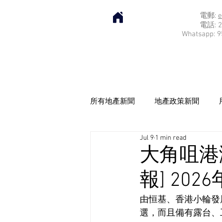
電郵:
e
電話: 2
Whatsapp: 9
所有地產新聞
地產政策新聞
Jul 9
1 min read
大角咀港
報] 202
由恒基、香港小輪發
選，而且備有露台、