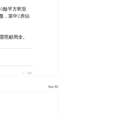
00餘平方呎至
盤，當中2房佔
需照顧周全。
See All