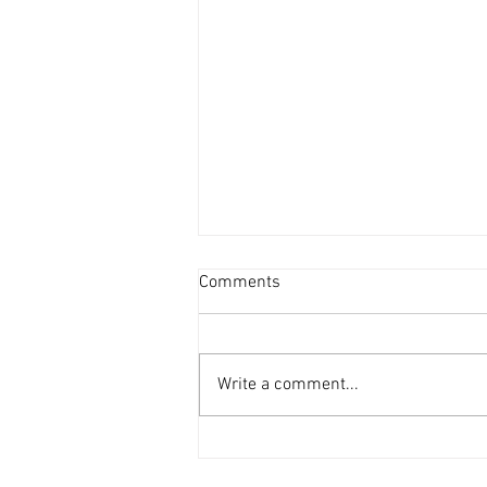
超過20個屋苑呎租破頂 [香港
Comments
經濟日報] 2026-08-04
今年內地生搶租潮可算是歷年最具
爆炸力的，無論承租力、租金升幅
Write a comment...
均是歷年最明顯，過去3個月，超
過20個屋苑錄得新高租金成交個
案。 鄰近港大住宅區 內地生搶租
內地生搶租潮最明顯的地區一定是