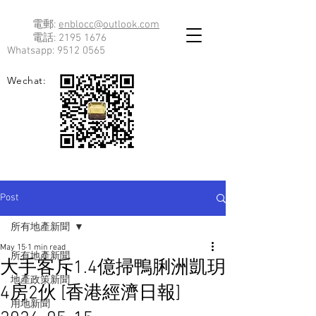
電郵:
enblocc@outlook.com
電話:
2195 1676
Whatsapp:
9512 0565
Wechat:
Post
所有地產新聞
May 15
1 min read
所有地產新聞
大手客斥1.4億掃鴨脷洲凱玥
地產政策新聞
4房2伙 [香港經濟日報]
用地新聞