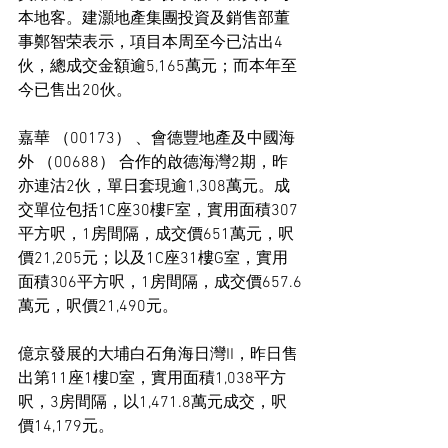
本地客。建灝地產集團投資及銷售部董
事鄭智荣表示，項目本周至今已沽出4
伙，總成交金額逾5,165萬元；而本年至
今已售出20伙。
嘉華 （00173） 、會德豐地產及中國海
外 （00688） 合作的啟德海灣2期，昨
亦連沽2伙，單日套現逾1,308萬元。成
交單位包括1C座30樓F室，實用面積307
平方呎，1房間隔，成交價651萬元，呎
價21,205元；以及1C座31樓G室，實用
面積306平方呎，1房間隔，成交價657.6
萬元，呎價21,490元。
億京發展的大埔白石角海日灣II，昨日售
出第11座1樓D室，實用面積1,038平方
呎，3房間隔，以1,471.8萬元成交，呎
價14,179元。