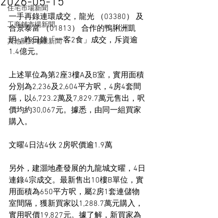
2026-05-15
住宅市場新聞
一手再錄連環成交，龍光 （03380） 及
工商舖市場新聞
合景泰富 （01813） 合作的鴨脷洲凱
玥，昨日錄「一客2食」成交，斥資逾
其他關於地產新聞
1.4億元。
上述單位為第2座3樓A及B室，實用面積
分別為2,236及2,604平方呎，4房4套間
隔，以6,723.2萬及7,829.7萬元售出，呎
價均約30,067元。據悉，由同一組買家
購入。
文曜4日沽4伙 2房呎價逾1.9萬
另外，建灝地產發展的九龍城文曜，4日
連錄4宗成交。最新售出10樓B單位，實
用面積為650平方呎，屬2房1套連儲物
室間隔，獲新買家以1,288.7萬元購入，
實用呎價19,827元。據了解，新買家為