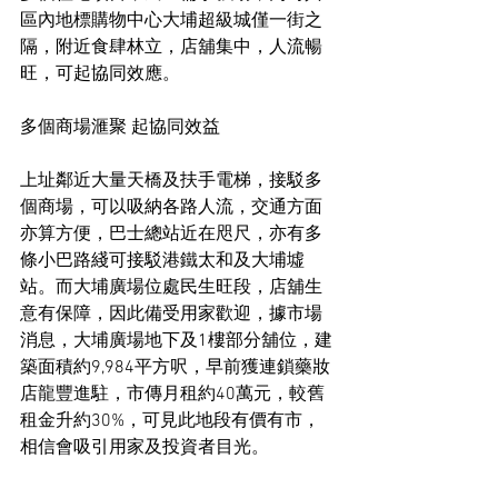
區內地標購物中心大埔超級城僅一街之
隔，附近食肆林立，店舖集中，人流暢
旺，可起協同效應。
多個商場滙聚 起協同效益
上址鄰近大量天橋及扶手電梯，接駁多
個商場，可以吸納各路人流，交通方面
亦算方便，巴士總站近在咫尺，亦有多
條小巴路綫可接駁港鐵太和及大埔墟
站。而大埔廣場位處民生旺段，店舖生
意有保障，因此備受用家歡迎，據市場
消息，大埔廣場地下及1樓部分舖位，建
築面積約9,984平方呎，早前獲連鎖藥妝
店龍豐進駐，市傳月租約40萬元，較舊
租金升約30%，可見此地段有價有市，
相信會吸引用家及投資者目光。