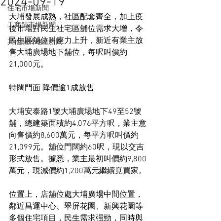
2024-09-19
住宅市場新聞
大埔發展成熟，社區配套齊全，加上疫
工商舖市場新聞
後市場對民生社宅區舖位需求大增，令
民生區舖位叫座力上升，新近有業主放
其他關於地產新聞
售大埔廣場地下舖位，每呎叫價約
21,000元。
特闊門面 降價逾1成放售
大埔安泰路1號大埔廣場地下49至52號
舖，總建築面積約4,076平方呎，業主意
向售價約8,600萬元，每平方呎叫價約
21,099元。舖位門闊約60呎，現以交吉
形式放售。據悉，業主最初叫價約9,800
萬元，現減價約1,200萬元繼續覓買家。
位置上，店舖位處大埔廣場中間位置，
鄰近昌運中心、翠屏花園、新興花園等
多個住宅項目，民生需求强勁，同時與