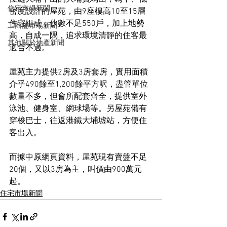
住宅市場新聞
密度設計的屋苑，由9座樓高10至15層
住宅組成，伙數不足550戶，加上地勢
工商舖市場新聞
高，自成一隅，追求環境清靜的住客最
其他關於地產新聞
適合不過。
屋苑主力提供2房及3房套房，實用面積
介乎490餘至1,200餘平方呎，盡管單位
數量不多，但會所配套齊全，提供室外
泳池、健身室、網球場等。另屋苑備有
穿梭巴士，往返港鐵大埔墟站，方便住
客出入。
而據中原網頁資料，屋苑現有賣盤不足
20個，又以3房為主，叫價由900萬元
起。
住宅市場新聞