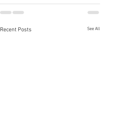
See All
Recent Posts
啟德澐璟4房大宅融合古今
荃灣全‧城滙高層