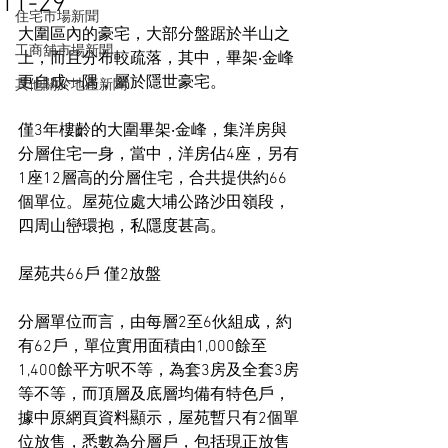
11-29
住宅市場新聞
大圍區內的豪宅，大部分盤踞於半山之
工商舖市場新聞
上，而且分布較疏落，其中，畢架‧金峰
更自成一隅，屬於隱世豪宅。
其他關於地產新聞
僅3年樓齡的大圍畢架‧金峰，集洋房與
分層住宅一身，當中，洋房佔4座，另有
1座12層高的分層住宅，合共提供約66
個單位。屋苑位處大埔公路沙田嶺段，
四周山巒環抱，私隱度甚高。
屋苑共66戶 僅2放盤
分層單位而言，由每層2至6伙組成，約
有62戶，單位實用面積由1,000餘至
1,400餘平方呎不等，為套3房及全套3房
等不等，而頂層及底層均備有特色戶，
據中原網頁資料顯示，屋苑暫只有2個單
位放售，悉數為分層戶，包括現正放售