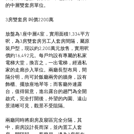
的中層雙套房單位。
3房雙套房 叫價2200萬
放盤為1座中層A室，實用面積1,334平方
呎，為3房雙套房另工人套房間隔，屬原
裝戶型，現以約2,200萬元放售，實用呎
價約16,492元。每戶均設有專屬的私家
電梯大堂，換言之，一出電梯，經過私
家的走廊步入單位。兩廳長型布局，間
隔分明，尚可於飯廳兩旁的牆身，設有
飾櫃、擺放座地琴等；而客廳外連露
台，值得留意，進出露台的趟門為全開
啟式，完全打開後，外望的內園、遠山
景清晰可見，觀景不受阻隔。
兩廳同時將廚房及寢區完全分隔，其
中，廚房設計長而深，並內置工人套