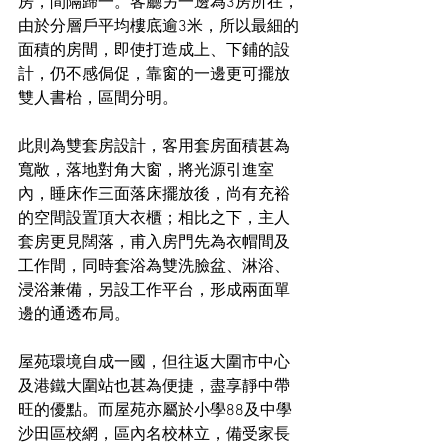
房，間隔歸一。客廳另一邊為3房所在，
由於分層戶平均樓底逾3米，所以最細的
面積的房間，即使打造成上、下鋪的設
計，仍不感侷促，靠窗的一邊更可擺放
雙人書枱，區間分明。
此則為雙套房設計，客用套房面積甚為
寬敞，落地對角大窗，將光源引進室
內，睡床作三面落床擺放後，尚有充裕
的空間設置頂大衣櫃；相比之下，主人
套房更見闊落，甫入房門先為衣帽間及
工作間，同時套浴為雙洗臉盆、淋浴、
浸浴兼備，另設工作平台，形成兩面單
邊的通透布局。
屋苑環境自成一國，但往返大圍市中心
及港鐵大圍站也甚為便捷，盡享靜中帶
旺的優點。而屋苑亦屬於小學88及中學
沙田區校網，區內名校林立，備受家長