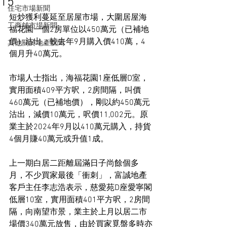
15
住宅市場新聞
短炒獲利蔓延至居屋市場，大圍居屋海
工商舖市場新聞
福花園一個2房單位以450萬元（已補地
價）沽出，較去年9月購入價410萬，4
其他關於地產新聞
個月升40萬元。
市場人士指出，海福花園1座低層D室，
實用面積409平方呎，2房間隔，叫價
460萬元（已補地價），剛以約450萬元
沽出，減價10萬元，呎價11,002元。原
業主於2024年9月以410萬元購入，持貨
4個月賺40萬元或升值1成。
上一期白居二距離屆滿日子尚餘個多
月，不少買家最後「衝刺」，富誠地產
客戶主任李志浩表示，慈愛苑D座愛寧閣
低層10室，實用面積401平方呎，2房間
隔，向南望市景，業主於上月以居二市
場價340萬元放售，由於買家覓盤多時亦