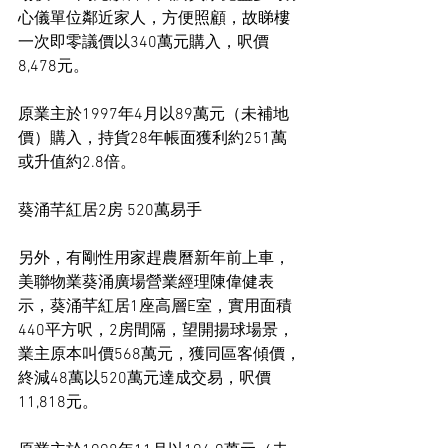
心儀單位鄰近家人，方便照顧，故睇樓
一次即零議價以340萬元購入，呎價
8,478元。
原業主於1997年4月以89萬元（未補地
價）購入，持貨28年帳面獲利約251萬
或升值約2.8倍。
葵涌芊紅居2房 520萬易手
另外，有剛性用家趕農曆新年前上車，
美聯物業葵涌廣場營業經理陳偉健表
示，葵涌芊紅居1座高層E室，實用面積
440平方呎，2房間隔，望開揚球場景，
業主原本叫價568萬元，獲同區客傾價，
終減48萬以520萬元達成交易，呎價
11,818元。