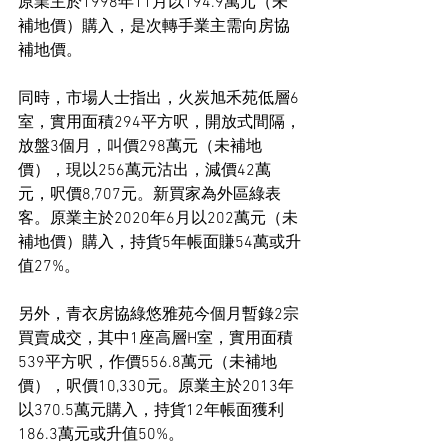
原業主於1998年11月以194.9萬元（未
補地價）購入，是次轉手業主需向房協
補地價。
同時，市場人士指出，火炭旭禾苑低層6
室，實用面積294平方呎，開放式間隔，
放盤3個月，叫價298萬元（未補地
價），現以256萬元沽出，減價42萬
元，呎價8,707元。新買家為外區綠表
客。原業主於2020年6月以202萬元（未
補地價）購入，持貨5年帳面賺54萬或升
值27%。
另外，青衣房協綠悠雅苑今個月暫錄2宗
買賣成交，其中1座高層H室，實用面積
539平方呎，作價556.8萬元（未補地
價），呎價10,330元。原業主於2013年
以370.5萬元購入，持貨12年帳面獲利
186.3萬元或升值50%。