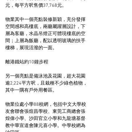
元，每平方呎售價37,768元。
物業其中一個亮點裝修新穎，充分發揮
空間感和高樓底，兩廳屬躍層設計，下
層為客廳，水晶吊燈正可體現樓底的空
間；上層為飯廳，配以透明玻璃的扶手
樓梯，展現活潑的一面。
離港鐵站約10鐘步程
另一個亮點是備泳池及花園，超大花園
逾2,224平方呎，且栽種不少綠色植物，
其中一隅有戶外用餐區。
物業位處小學88校網，包括中文大學校
友會聯會張煊昌學校、東莞工商總會張
煌偉小學、沙田官立小學和九龍塘基督
教中華宣道會陳元喜小學。中學校網為