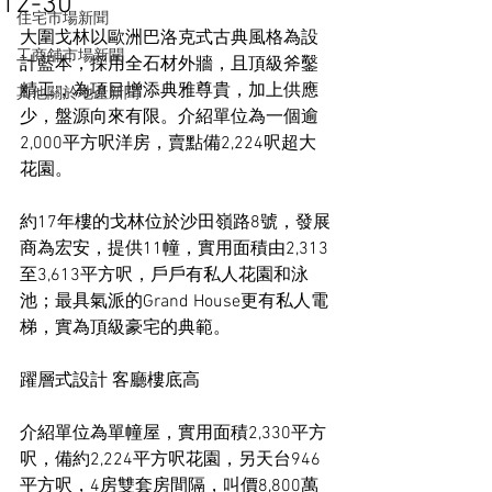
12-30
住宅市場新聞
大圍戈林以歐洲巴洛克式古典風格為設
工商舖市場新聞
計藍本，採用全石材外牆，且頂級斧鑿
精工，為項目增添典雅尊貴，加上供應
其他關於地產新聞
少，盤源向來有限。介紹單位為一個逾
2,000平方呎洋房，賣點備2,224呎超大
花園。
約17年樓的戈林位於沙田嶺路8號，發展
商為宏安，提供11幢，實用面積由2,313
至3,613平方呎，戶戶有私人花園和泳
池；最具氣派的Grand House更有私人電
梯，實為頂級豪宅的典範。
躍層式設計 客廳樓底高
介紹單位為單幢屋，實用面積2,330平方
呎，備約2,224平方呎花園，另天台946
平方呎，4房雙套房間隔，叫價8,800萬