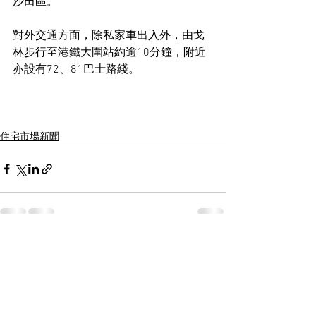
沙田區。
對外交通方面，除私家車出入外，由戈
林步行至港鐵大圍站約逾10分鐘，附近
亦設有72、81巴士路綫。
住宅市場新聞
See All
Recent Posts