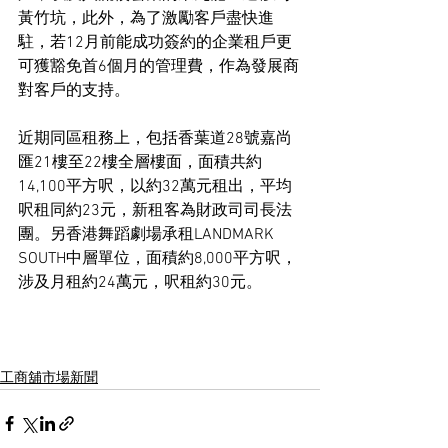
黃竹坑，此外，為了激勵客戶盡快進
駐，若12月前能成功簽約的企業租戶更
可獲豁免首6個月的管理費，作為發展商
對客戶的支持。
近期同區租務上，包括香葉道28號嘉尚
匯21樓至22樓全層樓面，面積共約
14,100平方呎，以約32萬元租出，平均
呎租同約23元，新租客為財政司司長法
團。另香港舞蹈劇場承租LANDMARK 
SOUTH中層單位，面積約8,000平方呎，
涉及月租約24萬元，呎租約30元。
工商舖市場新聞