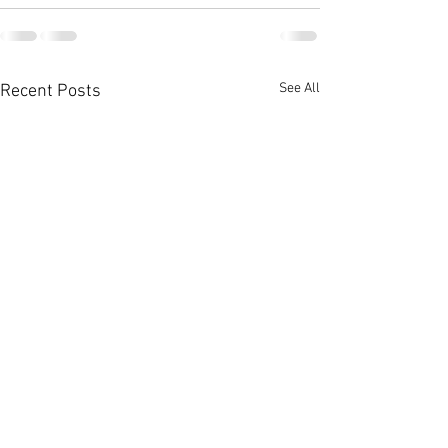
See All
Recent Posts
上環全幢酒店放售叫價3.6
市況轉旺港島全