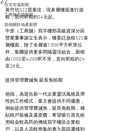
27
住宅市場新聞
黃竹坑S22質素佳，現多層樓面進行放
工商舖市場新聞
租，意向呎租約24元起。
其他關於地產新聞
中原（工商舖）寫字樓部高級資深分區
營業董事謝立生表示，獲委託放租S22多
層樓面，除了全層逾7,000平方呎單位
外，集團提供更多間隔靈活組合，面積
由1,000至4,000呎不等，意向呎租約24
至28元。
提供管理費減免 延長免租期
他指，為迎合新一代企業靈活風格及彈
性的工作模式，業主會提供不同優惠，
例如提供管理費減免，延長免租期，補
貼租戶裝修及還原費，希望吸引原先租
用租金較高昂的傳統寫字樓區企業租
戶，以及人流較密集的東九龍區遷移到