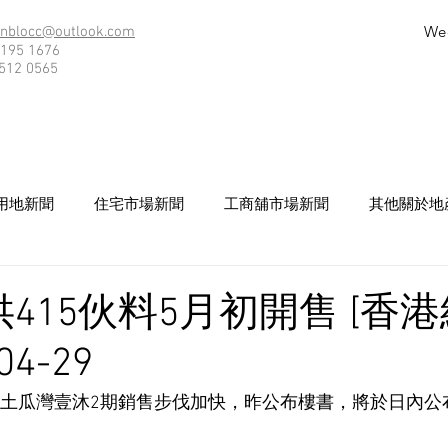
We
nblocc@outlook.com
195 1676
512 0565
用地新聞
住宅市場新聞
工商舖市場新聞
其他關於地
415伙料5月初開售 [香
04-29
 旗下土瓜灣壹沐2期銷售步伐加快，昨公布樓書，將於日內公