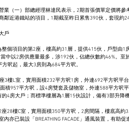
營業（一）部總經理林達民表示，2期首張價單定價將參
鄰近港鐵站的項目，1期截至昨日累售390伙，套現約24
房大戶
整個項目的第2座，樓高約31層，提供415伙，戶型由1
呎，當中以2房供應量最多，涉192伙，佔總伙數約46%。至於
平方呎起，最大3房則為684平方呎。
座3樓L室，實用面積232平方呎1房，外連692平方呎平
用面積957平方呎，設4房雙套及儲物室，外連588平方呎平
有的4房大戶；而標準樓層為1層15伙設計，備有3部升降
座28樓C室，實用面積350平方呎，2房間隔，樓底高約3
內亦已裝設「BREATHING FACADE」通風裝置，有助