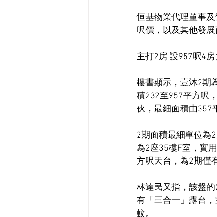
恒基物業代理董事及
呎價，以及其他發展商
主打2房 設957呎4
樓書顯示，壹沐2期為
積232至957平方
伙，最細面積由357
2期面積最細單位為2
為2座35樓F室，實
方呎天台，為2期僅
林達民又指，該盤的2
有「三合一」露台，室
蚊。