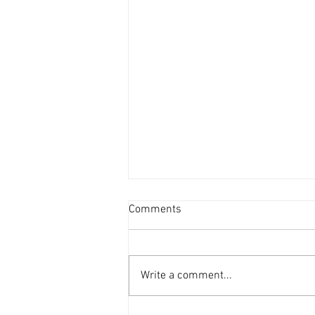
新盤平均面積見回升 [香港經
Comments
濟日報] 2026-08-06
港府正編制首份五年規劃，早前本
報社論就提到房屋部分，五年規劃
Write a comment...
的房屋指標不應只停留於「興建多
少個單位」的數量層面，而應涵蓋