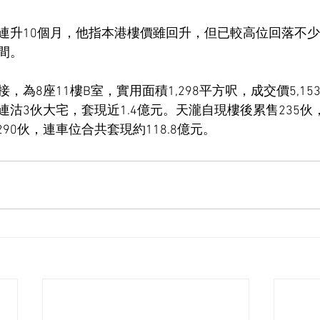
連升10個月，他指本港樓價雖回升，但已較高位回落不
間。
，為8座11樓B室，實用面積1,298平方呎，成交價5,15
兩日連沽3伙大宅，套現近1.4億元。天瀧自現樓後累售235
290伙，連車位合共套現約118.8億元。