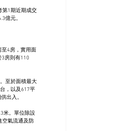
考第1期近期成交
.3億元。
房至4房，實用面
3房則有110
台。至於面積最大
台，以及617平
機供出入。
.3米。單位除設
促進空氣流通及防