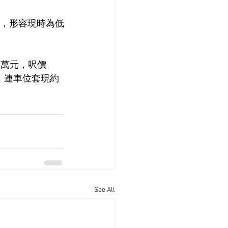
少，形容現時為低
3萬元，呎價
伙，連車位套現約
See All