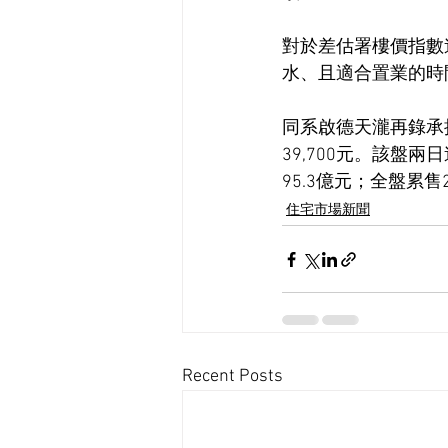
對於差估署樓價指數
水、且適合置業的時
同系啟德天瀧再錄承接
39,700元。該盤
95.3億元；全盤累售
住宅市場新聞
Recent Posts