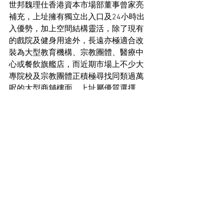
世邦魏理仕香港資本市場部董事曾家亮
補充，上址擁有獨立出入口及24小時出
入優勢，加上空間結構靈活，除了現有
的戲院及健身用途外，長遠亦極適合改
裝為大型教育機構、宗教團體、醫療中
心或餐飲旗艦店，而近期市場上不少大
專院校及宗教團體正積極尋找同類過萬
呎的大型商舖樓面，上址屬優質選擇。
工商舖市場新聞
See All
Recent Posts