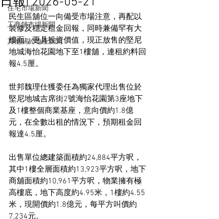
日報] 2026-05-21
住宅市場新聞
民生區舖位一向備受市場注意，再配以
工商舖市場新聞
裝修及穩定租金回報，同時兼備罕有大
樓面，更具投資價值，現正放售的堅尼
其他關於地產新聞
地城海怡花園地下至1樓舖，連租約料回
報4.5厘。
世邦魏理仕獲委任為獨家代理出售位於
堅尼地城吉席街2號海怡花園第3座地下
及1樓整個商業基座，意向價約1.8億
元，在全數出租的情況下，預期租金回
報達4.5厘。
出售單位總建築面積約24,884平方呎，
其中1樓全層面積約13,923平方呎，地下
商舖面積約10,961平方呎，物業擁有極
高樓底，地下高度約4.95米，1樓約4.55
米，現開價約1.8億元，每平方叫價約
7,234元。