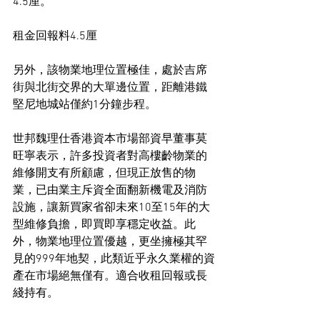
4.5厘。
租金回報料4.5厘
另外，該物業地理位置極佳，處於吉席
街與北街交界的大單邊位置，距離港鐵
堅尼地城站僅約1分鐘步程。
世邦魏理仕香港資本市場部資早董事莫
旺寧表示，許多投資者對高樓齡物業的
維修開支有所顧慮，但現正放售的物
業，已由業主斥資全面翻新機電及消防
設施，讓新買家省卻未來10至15年的大
型維修負擔，即買即享穩定收益。此
外，物業地理位置優越，更坐擁極其罕
見的999年地契，此類近乎永久業權的資
產在市場絕無僅有。適合收租回報或長
綫持有。