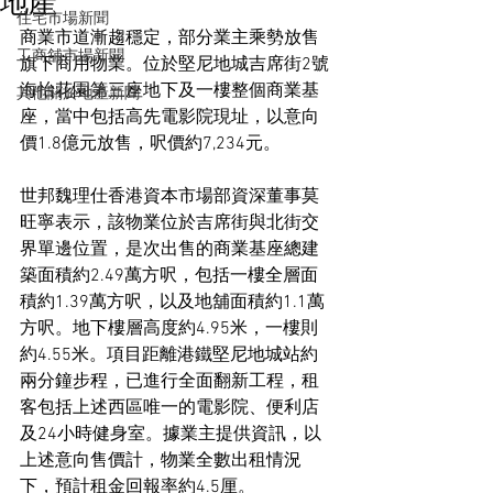
地產
住宅市場新聞
商業市道漸趨穩定，部分業主乘勢放售
工商舖市場新聞
旗下商用物業。位於堅尼地城吉席街2號
海怡花園第三座地下及一樓整個商業基
其他關於地產新聞
座，當中包括高先電影院現址，以意向
價1.8億元放售，呎價約7,234元。
世邦魏理仕香港資本市場部資深董事莫
旺寧表示，該物業位於吉席街與北街交
界單邊位置，是次出售的商業基座總建
築面積約2.49萬方呎，包括一樓全層面
積約1.39萬方呎，以及地舖面積約1.1萬
方呎。地下樓層高度約4.95米，一樓則
約4.55米。項目距離港鐵堅尼地城站約
兩分鐘步程，已進行全面翻新工程，租
客包括上述西區唯一的電影院、便利店
及24小時健身室。據業主提供資訊，以
上述意向售價計，物業全數出租情況
下，預計租金回報率約4.5厘。