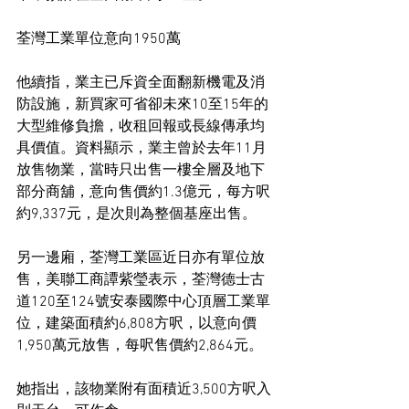
荃灣工業單位意向1950萬
他續指，業主已斥資全面翻新機電及消
防設施，新買家可省卻未來10至15年的
大型維修負擔，收租回報或長線傳承均
具價值。資料顯示，業主曾於去年11月
放售物業，當時只出售一樓全層及地下
部分商舖，意向售價約1.3億元，每方呎
約9,337元，是次則為整個基座出售。
另一邊廂，荃灣工業區近日亦有單位放
售，美聯工商譚紫瑩表示，荃灣德士古
道120至124號安泰國際中心頂層工業單
位，建築面積約6,808方呎，以意向價
1,950萬元放售，每呎售價約2,864元。
她指出，該物業附有面積近3,500方呎入