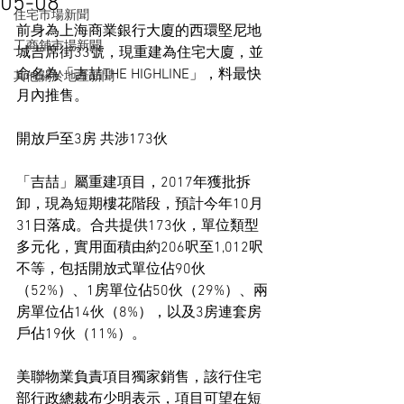
05-08
住宅市場新聞
前身為上海商業銀行大廈的西環堅尼地
工商舖市場新聞
城吉席街33號，現重建為住宅大廈，並
命名為「吉喆THE HIGHLINE」，料最快
其他關於地產新聞
月內推售。
開放戶至3房 共涉173伙
「吉喆」屬重建項目，2017年獲批拆
卸，現為短期樓花階段，預計今年10月
31日落成。合共提供173伙，單位類型
多元化，實用面積由約206呎至1,012呎
不等，包括開放式單位佔90伙
（52%）、1房單位佔50伙（29%）、兩
房單位佔14伙（8%），以及3房連套房
戶佔19伙（11%）。
美聯物業負責項目獨家銷售，該行住宅
部行政總裁布少明表示，項目可望在短