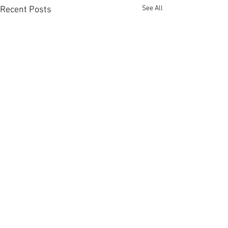
See All
Recent Posts
華翠海灘別墅 11
火炭星凱‧堤岸2房叫1000
[香港經濟日報] 20
萬 [香港經濟日報] 2026-
04
08-04
近月整體樓市最熱
僅3年樓齡的火炭星凱‧堤岸，
Comments