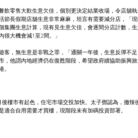
餐飲零售大歎生意欠佳，個別更決定結業收場，令店舖執
活節長假期店舖生意非常麻麻，坦言有需要減分店，「現
個集團生意計算，現有見生意欠佳，會逐間分店計數，生
內很大機會減1至2間。」
遊客，無生意是非戰之罪，「通關一年後，生意反彈不足
市，他謂內地經濟仍在復甦階段，希望政府續協助振興旅
港。
月後樓市有起色，住宅市場交投加快。太子鄧認為，撤辣
是適合自用需要才買樓，現階段未有加碼投資部署。