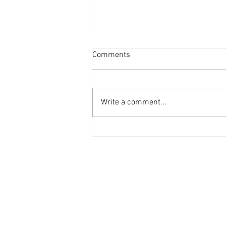
資產重估派Vs防守現金流派
Comments
[香港經濟日報] 2026-08-07
2026年第二季的大額物業投資市
場，正迎來近年少見的「雙軌定
Write a comment...
價」新局。 隨着高息環境逐漸被
市場消化，機構資金與實力買家對
資產的挑剔度顯著提升，但在交投
表現上卻展現出極其清晰的分流：
一邊是具備強勁現金流、營運模式
成熟的學生宿舍；另一邊則是位於
港島核心區、當前回報不高，但呎
價已被打至歷史低位（甚至接近重
置成本）的全幢商廈。這兩類物業
在第二季尾的集中成交，不僅為市