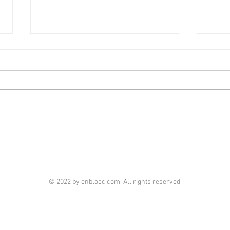
上環全幢酒店放售叫價3.6億
市況
[香港經濟日報] 2026-08-07
[香港
全幢物業買賣旺，而酒店成投資焦
近期
點，上環MOETOWN全幢酒店，以
連環
約3.6億元放售。 世邦魏理仕亞太
本地
區資本市場部酒店及休閒物業副董
大手
事廖韋璣指，獲委託放售上環高陞
成焦
街11至13號MOETOWN，總面積約
灣亨
30,020平方呎，市值約3.6億元，
18
呎價約1.2萬元。 他指，
車場
© 2022 by enblocc.com. All rights reserved.
MOETOWN於2020年落成，樓齡約
億元
6年，共提供45間高規格客房，配
CEN
備健身室、住客休閒空間及天台觀
號，前
景層等設施。對投資者而言，較新
Hot