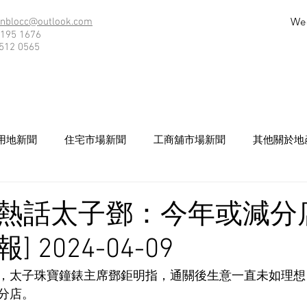
We
nblocc@outlook.com
195 1676
512 0565
用地新聞
住宅市場新聞
工商舖市場新聞
其他關於地
熱話太子鄧：今年或減分店
 2024-04-09
，太子珠寶鐘錶主席鄧鉅明指，通關後生意一直未如理想
分店。