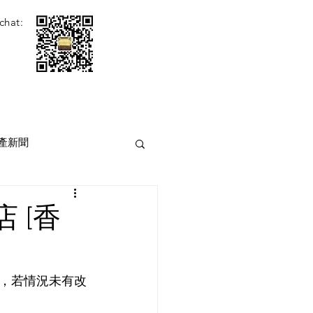
chat:
產新聞
 [香
，若情況未有改