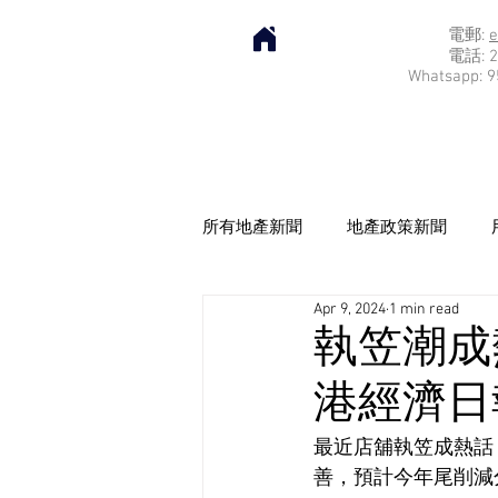
電郵:
e
電話: 2
Whatsapp: 9
所有地產新聞
地產政策新聞
Apr 9, 2024
1 min read
執笠潮成
港經濟日報]
最近店舖執笠成熱話
善，預計今年尾削減