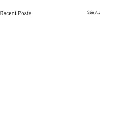
See All
Recent Posts
英皇粉嶺聯發街地盤意向
將軍澳又有新區
價8千萬放售 [香港經濟日
可遷入 [香港經濟
2026-07-31
報] 2026-08-04