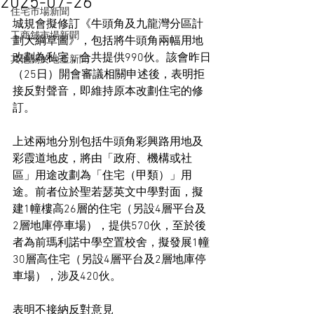
2025-07-26
住宅市場新聞
城規會擬修訂《牛頭角及九龍灣分區計
工商舖市場新聞
劃大綱草圖》，包括將牛頭角兩幅用地
改劃為私宅，合共提供990伙。該會昨日
其他關於地產新聞
（25日）開會審議相關申述後，表明拒
接反對聲音，即維持原本改劃住宅的修
訂。
上述兩地分別包括牛頭角彩興路用地及
彩霞道地皮，將由「政府、機構或社
區」用途改劃為「住宅（甲類）」用
途。前者位於聖若瑟英文中學對面，擬
建1幢樓高26層的住宅（另設4層平台及
2層地庫停車場），提供570伙，至於後
者為前瑪利諾中學空置校舍，擬發展1幢
30層高住宅（另設4層平台及2層地庫停
車場），涉及420伙。
表明不接納反對意見