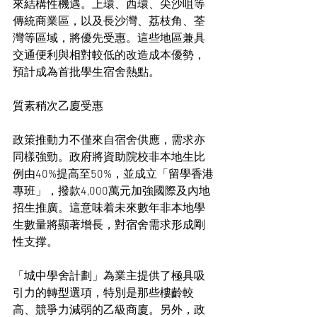
來結構性機遇。上環、西環、尖沙咀等
傳統商業區，以及長沙灣、荔枝角、荃
灣等區域，將優先受惠。這些地區兼具
交通便利與相對較低的改造成本優勢，
預計成為首批學生宿舍熱點。
質素稍次乙廈受惠
政策推動力不僅來自宿舍供應，需求亦
同樣強勁。政府將資助院校非本地生比
例由40%提高至50%，並成立「留學香港
專班」，撥款4,000萬元加強國際及內地
招生推廣。這意味着未來數年非本地學
生數量將顯著增長，對宿舍需求形成剛
性支撑。
「城中學舍計劃」為業主提供了極具吸
引力的轉型選項，特別是那些樓齡較
高、競爭力減弱的乙級商廈。另外，政