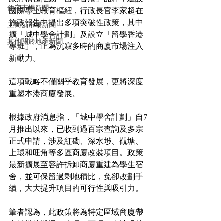
住宅市場新聞
國際專上教育樞紐，行政長官李家超在
施政報告中提出多項突破性政策，其中
工商舖市場新聞
擴「城中學舍計劃」及設立「留學香港
其他關於地產新聞
專班」，正為沉寂多時的商廈市場注入
新動力。
這項戰略不僅關乎教育發展，更將深度
重塑本港商廈發展。
根據政府消息指，「城中學舍計劃」自7
月推出以來，已收到過百宗查詢及多宗
正式申請，涉及紅磡、深水埗、觀塘、
上環和旺角等多區商廈改裝項目。政策
最新擴展至容許拆卸商廈重建為學生宿
舍，並可保留過剩地積比，免卻改劃手
續，大大提升項目的可行性與吸引力。
筆者認為，此政策將為特定區域商廈帶