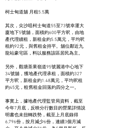
柯士甸道舖 月租5.5萬
其次，尖沙咀柯士甸道55至73號幸運大
廈地下5號舖，面積約600平方呎，由地
產代理續租，新租金約5.5萬元，平均呎
租約92元，與舊租金持平。舖位鄰近九
龍站豪宅區，料以服務該區居民為主。
另外，觀塘茶果嶺道95號麗港中心地下
34號舖，獲地產代理承租，面積約327
平方呎，新租金約1.48萬元，平均呎租
約45元，較舊租金回落約四分之一。
事實上，據地產代理監管局資料，截至
今年7月底，反映分行數目的營業詳情說
明書也未扭轉跌勢，截至上月底錄得
6,796份，按月減少6份，連續3個月減