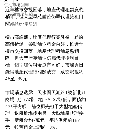
08-13
住宅市場新聞
近年樓市交投回落，地產代理租舖意慾
工商舖市場新聞
稍降，但大型屋苑舖位仍屬代理搶租目
標。
其他關於地產新聞
樓市高峰期，地產代理行業興盛，紛紛
高價搶舖，帶動舖位租金向好，惟近年
樓市交投回落，地產代理租舖意慾稍
降，但大型屋苑舖位仍屬代理搶租目
標，個別舖位租金逆市向好，市場近日
錄得地產代理行相關成交，成交呎租約
45至189元。
市場消息透露，天水圍天湖路1號新北江
商場1期（A場）地下A187號舖，面積約
476平方呎，舖位原先租予大型地產代
理，退租離場後由另一大型地產代理接
手，新租金約9萬元，平均呎租約189
元，較舊租金上調約10%。