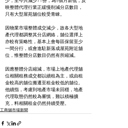
少，至今共減少71份，為5個月新低，反
映整體代理行業正緩慢削減分店數目，
只有大型屋苑舖位較受青睞。
因物業市場整體成交減少，故各大型地
產代理都調整其分店網絡，舖位選擇上
亦較有策略性，基本上會每區保留至少
一間分行，或會進駐新落成屋苑附近舖
位，惟整體分店數目仍然有所縮減。
因應整體分店縮減，市場上地產代理舖
位相關租務成交都以續租為主，或由租
金較高的舖位搬遷至租金較低的舖位。
他續指，考慮到地產市場未回穩，地產
代理取態仍然較為審慎，難以積極擴
充，料相關租金仍然持續受壓。
工商舖市場新聞