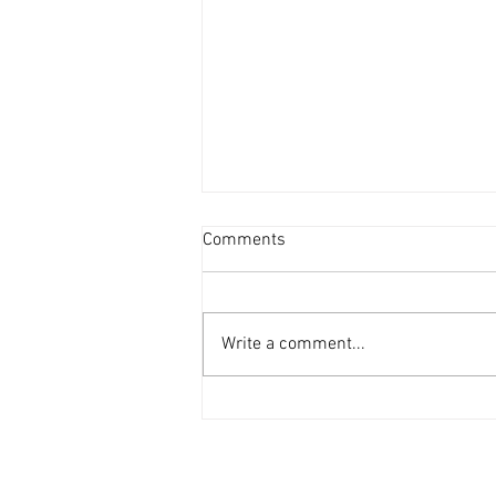
資產重估派Vs防守現金流派
Comments
[香港經濟日報] 2026-08-07
2026年第二季的大額物業投資市
場，正迎來近年少見的「雙軌定
Write a comment...
價」新局。 隨着高息環境逐漸被
市場消化，機構資金與實力買家對
資產的挑剔度顯著提升，但在交投
表現上卻展現出極其清晰的分流：
一邊是具備強勁現金流、營運模式
成熟的學生宿舍；另一邊則是位於