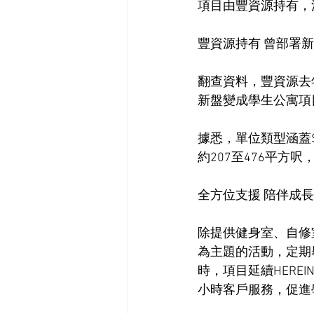
項目由豐資源持有，涉
豐資源持有 曾部署
翻查資料，豐資源去
新盤變成學生公寓項
據悉，單位類型涵蓋St
約207至476平方呎
全方位支援 陪伴成長
除提供健身室、自修
為主題的活動，定期
時，項目延續HEREI
小時客戶服務，促進