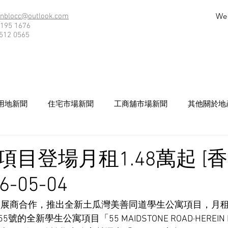
We
nblocc@outlook.com
195 1676
512 0565
用地新聞
住宅市場新聞
工商舖市場新聞
其他關於地
項目登場月租1.48萬起 [
6-05-04
與發展商合作，推出全新土瓜灣美善同道學生公寓項目，月租1
的全新學生公寓項目「55 MAIDSTONE ROAD·HEREIN 