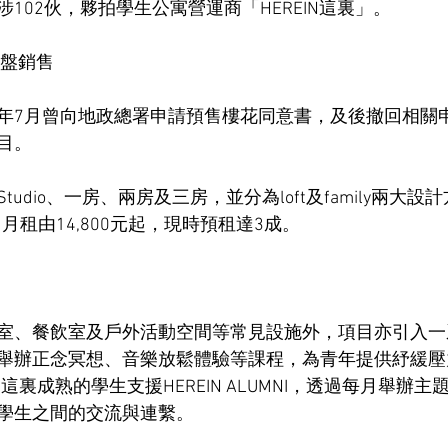
102伙，夥拍學生公寓營運商「HEREIN這裏」。
新盤銷售
年7月曾向地政總署申請預售樓花同意書，及後撤回相關
目。
udio、一房、兩房及三房，並分為loft及family兩大
，月租由14,800元起，現時預租達3成。
室、餐飲室及戶外活動空間等常見設施外，項目亦引入一
舉辦正念冥想、音樂放鬆體驗等課程，為青年提供紓緩壓
N這裏成熟的學生支援HEREIN ALUMNI，透過每月舉辦主
學生之間的交流與連繫。