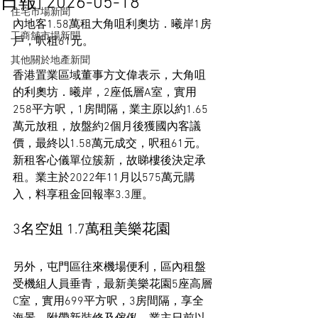
日報] 2026-05-18
住宅市場新聞
內地客1.58萬租大角咀利奧坊．曦岸1房
工商舖市場新聞
戶，呎租61元。
其他關於地產新聞
香港置業區域董事方文偉表示，大角咀
的利奧坊．曦岸，2座低層A室，實用
258平方呎，1房間隔，業主原以約1.65
萬元放租，放盤約2個月後獲國內客議
價，最終以1.58萬元成交，呎租61元。
新租客心儀單位簇新，故睇樓後決定承
租。業主於2022年11月以575萬元購
入，料享租金回報率3.3厘。
3名空姐 1.7萬租美樂花園
另外，屯門區往來機場便利，區內租盤
受機組人員垂青，最新美樂花園5座高層
C室，實用699平方呎，3房間隔，享全