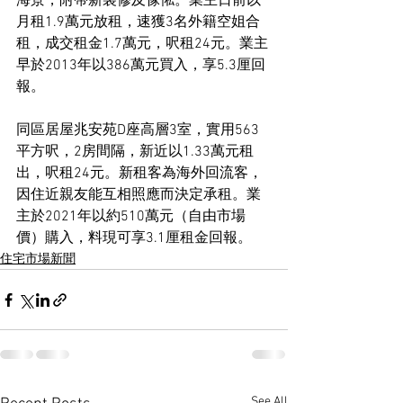
海景，附帶新裝修及傢俬。業主日前以
月租1.9萬元放租，速獲3名外籍空姐合
租，成交租金1.7萬元，呎租24元。業主
早於2013年以386萬元買入，享5.3厘回
報。
同區居屋兆安苑D座高層3室，實用563
平方呎，2房間隔，新近以1.33萬元租
出，呎租24元。新租客為海外回流客，
因住近親友能互相照應而決定承租。業
主於2021年以約510萬元（自由市場
價）購入，料現可享3.1厘租金回報。
住宅市場新聞
See All