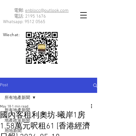
電郵:
enblocc@outlook.com
電話:
2195 1676
Whatsapp:
9512 0565
Wechat:
Post
所有地產新聞
May 18
1 min read
所有地產新聞
國內客租利奧坊‧曦岸1房
地產政策新聞
1.58萬元呎租61 [香港經濟
用地新聞