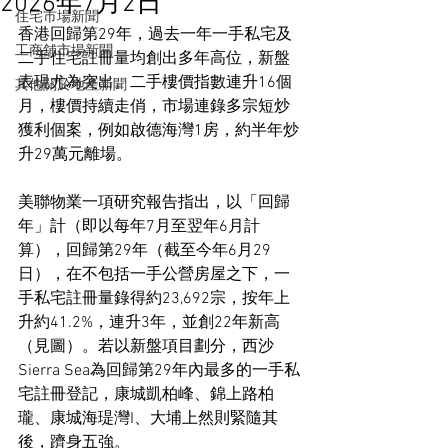
2026年7月2日
住宅市場新聞
香港回歸第29年，過去一年一手私宅及
工商舖市場新聞
二手住宅註冊量均創出多年高位，新盤
表現尤為突出。二手樓價指數連升16個
其他關於地產新聞
月，樓價持續走俏，市場連錄多宗短炒
獲利個案，例如啟德海灣1房，約半年炒
升29萬元離場。
美聯物業一項研究報告指出，以「回歸
年」計（即以每年7月至翌年6月計
算），回歸第29年（截至今年6月29
日），在不包括一手公營房屋之下，一
手私宅註冊量錄得約23,692宗，按年上
升約41.2%，連升3年，並創22年新高
（見圖）。若以新盤項目劃分，西沙
Sierra Sea為回歸第29年內最多的一手私
宅註冊登記，康城凱柏峰、錦上路柏
瓏、康城海瑅灣I、大埔上然則緊隨其
後，躋身五強。