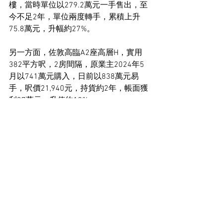
樓，當時單位以279.2萬元一手售出，至
今不足2年，單位兩度轉手，累積上升
75.8萬元，升幅約27%。
另一方面，佐敦高臨A2座高層H，實用
382平方呎，2房間隔，原業主2024年5
月以741萬元購入，日前以838萬元易
手，呎價21,940元，持貨約2年，帳面獲
利97萬元，升值約13%。
住宅市場新聞
See All
Recent Posts