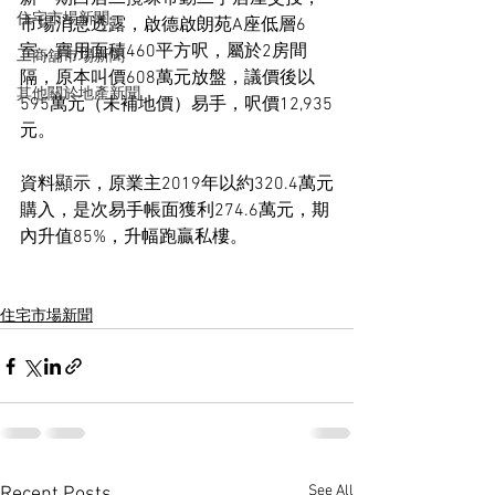
住宅市場新聞
市場消息透露，啟德啟朗苑A座低層6
室，實用面積460平方呎，屬於2房間
工商舖市場新聞
隔，原本叫價608萬元放盤，議價後以
其他關於地產新聞
595萬元（未補地價）易手，呎價12,935
元。
資料顯示，原業主2019年以約320.4萬元
購入，是次易手帳面獲利274.6萬元，期
內升值85%，升幅跑贏私樓。
住宅市場新聞
See All
Recent Posts