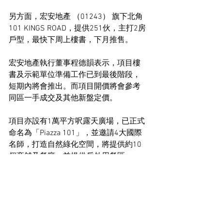
另方面，宏安地產 （01243） 旗下北角
101 KINGS ROAD，提供251伙，主打2房
戶型，最快下周上樓書，下月推售。
宏安地產執行董事程德韻表示，項目樓
書及示範單位準備工作已到最後階段，
短期內將會推出。而項目開價將會參考
同區一手成交及其他新盤定價。
項目亦設有1萬平方呎露天廣場，已正式
命名為「Piazza 101」，並邀請4大國際
名師，打造自然綠化空間，將提供約10
個商舖及餐廳，並提供戶外用餐區。
住宅市場新聞