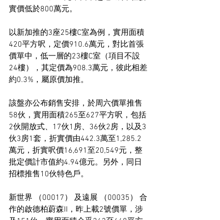
實價低於800萬元。
以新加推的3座25樓C室為例，實用面積
420平方呎，定價910.6萬元，對比首張
價單中，低一層的23樓C室（項目不設
24樓），其定價為908.3萬元，彼此相差
約0.3%，屬原價加推。
該盤亦公布銷售安排，於周六價單推售
58伙，實用面積265至627平方呎，包括
2伙開放式、17伙1房、36伙2房，以及3
伙3房1套，折實價由442.3萬至1,285.2
萬元，折實呎價16,691至20,549元，整
批定價計市值約4.94億元。另外，同日
招標推售10伙特色戶。
新世界 （00017） 及遠展 （00035） 合
作的啟德柏蔚森II，昨上載2號價單，涉