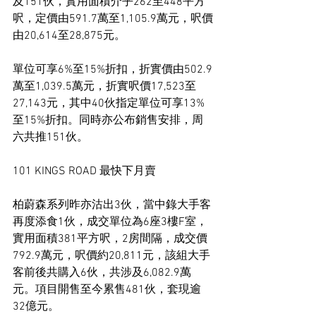
及151伙，實用面積介乎262至448平方
呎，定價由591.7萬至1,105.9萬元，呎價
由20,614至28,875元。
單位可享6%至15%折扣，折實價由502.9
萬至1,039.5萬元，折實呎價17,523至
27,143元，其中40伙指定單位可享13%
至15%折扣。同時亦公布銷售安排，周
六共推151伙。
101 KINGS ROAD 最快下月賣
柏蔚森系列昨亦沽出3伙，當中錄大手客
再度添食1伙，成交單位為6座3樓F室，
實用面積381平方呎，2房間隔，成交價
792.9萬元，呎價約20,811元，該組大手
客前後共購入6伙，共涉及6,082.9萬
元。項目開售至今累售481伙，套現逾
32億元。