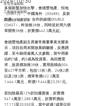
2024-10-30
住宅市場新聞
多個新盤加快出擊，會德豐地產、恒地 
工商舖市場新聞
（00012） 、中國海外 （00688） 及新
世界 （00017） 合作的啟德DOUBLE 
其他關於地產新聞
COAST I，昨加推38伙，同時並於周六價
單開售58伙，折實價442.3萬元起。
會德豐地產副主席兼常務董事黃光耀表
示，項目自周末開放展銷廳後，反應踴
躍，至今錄得逾萬人次參觀，當中用家
佔約7成，約3成為投資客。為回應需
求，故原價加推38伙，實用面積由304
至627平方呎，包括12伙1房、24伙2房
以及2伙3房，價單售價622.2萬至
1,464.1萬元，呎價19,444至23,351元。
若扣除最高12%折扣優惠後，折實價
547.6萬至1,288.5萬元，折實呎價由
17,113至20,550元，當中超過7成單位折